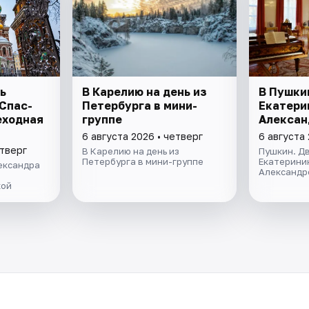
ь
В Карелию на день из
В Пушки
 Спас-
Петербурга в мини-
Екатери
еходная
группе
Алексан
6 августа 2026 • четверг
6 августа 
етверг
В Карелию на день из
Пушкин. Дв
Петербурга в мини-группе
Екатерини
ександра
Александр
кой