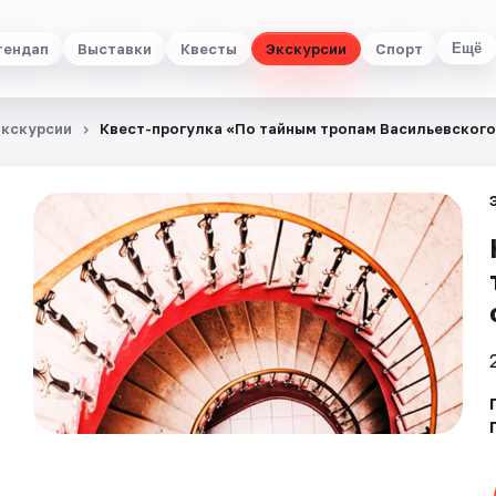
тендап
Выставки
Квесты
Экскурсии
Спорт
Ещё
Экскурсии
Квест-прогулка «По тайным тропам Васильевского