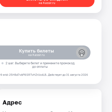
на Kassir.ru
Купить билеты
на Kassir.ru
2 шаг. Выберите билет и примените промокод
до оплаты
 erid: 25H8d7vbP8SRTvHZrUcdLB.
Действует до 31 августа 2026
Адрес