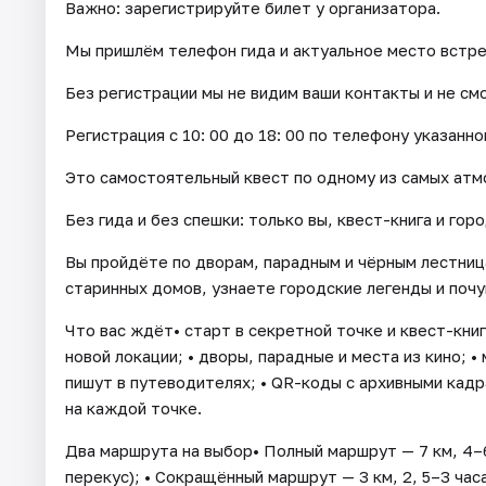
Важно: зарегистрируйте билет у организатора.
Мы пришлём телефон гида и актуальное место встре
Без регистрации мы не видим ваши контакты и не см
Регистрация с 10: 00 до 18: 00 по телефону указанно
Это самостоятельный квест по одному из самых ат
Без гида и без спешки: только вы, квест-книга и гор
Вы пройдёте по дворам, парадным и чёрным лестница
старинных домов, узнаете городские легенды и поч
Что вас ждёт• старт в секретной точке и квест-книг
новой локации; • дворы, парадные и места из кино; 
пишут в путеводителях; • QR-коды с архивными кадр
на каждой точке.
Два маршрута на выбор• Полный маршрут — 7 км, 4–6
перекус); • Сокращённый маршрут — 3 км, 2, 5–3 часа