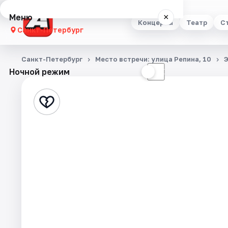
Меню
×
Концерты
Театр
С
Санкт-Петербург
Концерты
Санкт-Петербург
Место встречи: улица Репина, 10
Ночной режим
☀
☾
Театр
Стендап
Выставки
Квесты
Экскурсии
Спорт
События