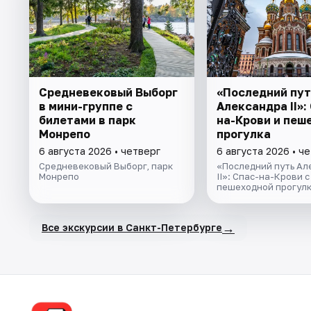
Cредневековый Выборг
«Последний пут
в мини-группе c
Александра II»:
билетами в парк
на-Крови и пеш
Монрепо
прогулка
6 августа 2026 • четверг
6 августа 2026 • ч
Средневековый Выборг, парк
«Последний путь Ал
Монрепо
II»: Спас-на-Крови с
пешеходной прогул
→
Все экскурсии в Санкт-Петербурге