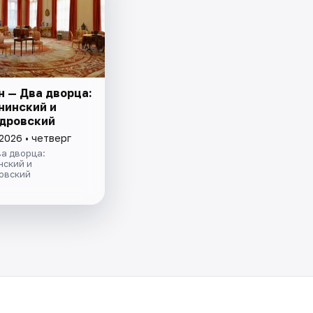
н — Два дворца:
нинский и
дровский
2026 • четверг
а дворца:
нский и
овский