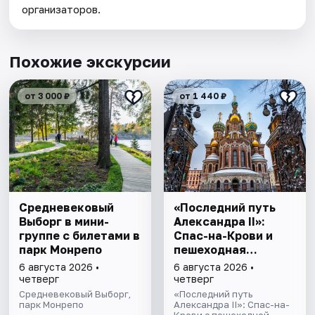
организаторов.
Похожие экскурсии
от 3 000 ₽
от 1 440 ₽
Cредневековый
«Последний путь
Выборг в мини-
Александра II»:
группе c билетами в
Спас-на-Крови и
парк Монрепо
пешеходная
прогулка
6 августа 2026 •
6 августа 2026 •
четверг
четверг
Средневековый Выборг,
«Последний путь
парк Монрепо
Александра II»: Спас-на-