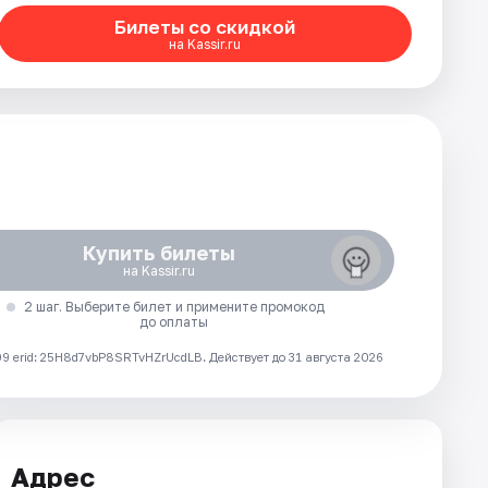
Билеты со скидкой
на Kassir.ru
Купить билеты
на Kassir.ru
2 шаг. Выберите билет и примените промокод
до оплаты
 erid: 25H8d7vbP8SRTvHZrUcdLB.
Действует до 31 августа 2026
Адрес