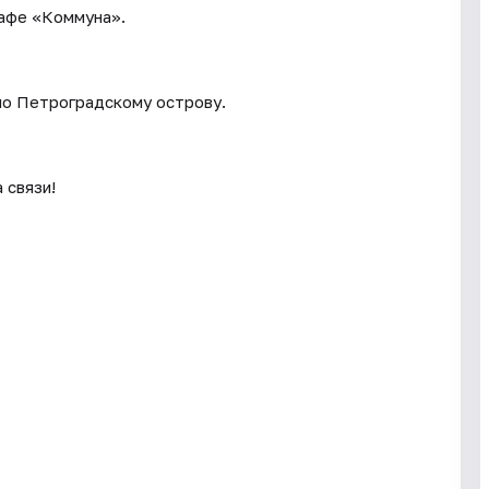
кафе «Коммуна».
 по Петроградскому острову.
 связи!