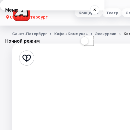
Меню
×
Концерты
Театр
С
Санкт-Петербург
Концерты
Санкт-Петербург
Кафе «Коммуна»
Экскурсии
Кв
Ночной режим
☀
☾
Театр
Стендап
Выставки
Квесты
Экскурсии
Спорт
События