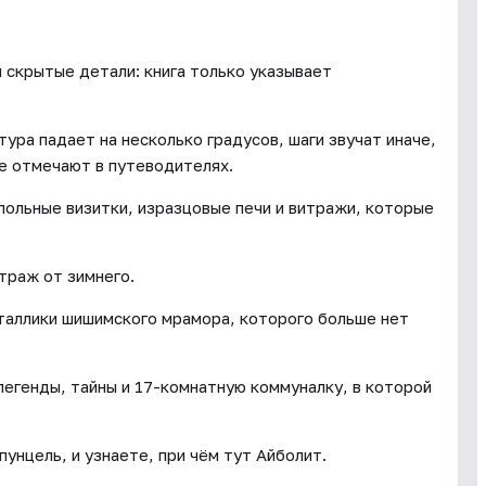
и скрытые детали: книга только указывает
ура падает на несколько градусов, шаги звучат иначе,
не отмечают в путеводителях.
польные визитки, изразцовые печи и витражи, которые
траж от зимнего.
таллики шишимского мрамора, которого больше нет
легенды, тайны и 17-комнатную коммуналку, в которой
унцель, и узнаете, при чём тут Айболит.