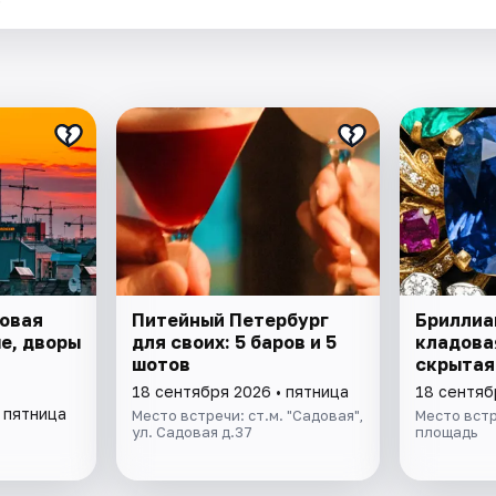
довая
Питейный Петербург
Бриллиа
е, дворы
для своих: 5 баров и 5
кладова
шотов
скрытая
18 сентября 2026 • пятница
18 сентяб
 пятница
Место встречи: ст.м. "Садовая",
Место вст
ул. Садовая д.37
площадь