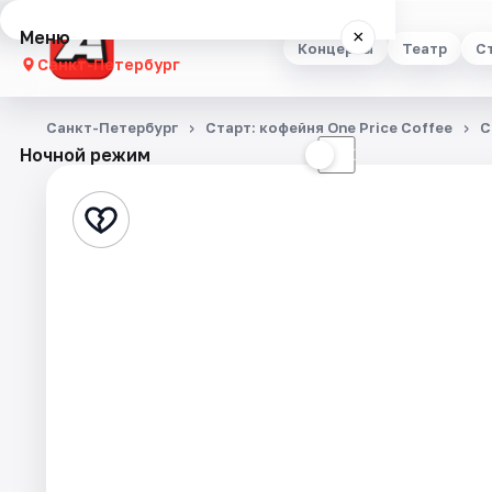
Меню
×
Концерты
Театр
С
Санкт-Петербург
Концерты
Санкт-Петербург
Старт: кофейня One Price Coffee
С
Ночной режим
☀
☾
Театр
Стендап
Выставки
Квесты
Экскурсии
Спорт
События