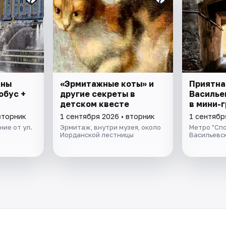
аны
«Эрмитажные коты» и
Приятна
обус +
другие секреты в
Василье
детском квесте
в мини-
вторник
1 сентября 2026 • вторник
1 сентябр
ие от ул.
Эрмитаж, внутри музея, около
Метро "Спо
Иорданской лестницы
Васильевс