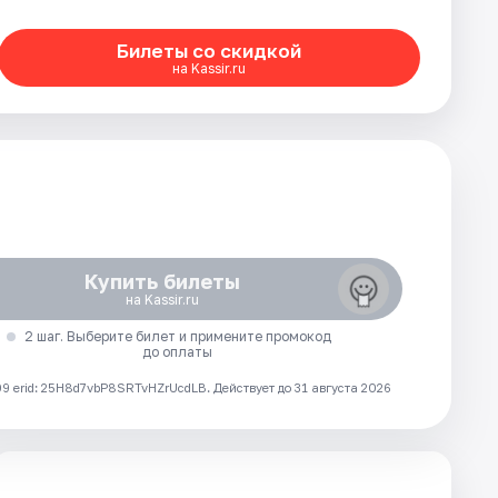
Билеты со скидкой
на Kassir.ru
Купить билеты
на Kassir.ru
2 шаг. Выберите билет и примените промокод
до оплаты
 erid: 25H8d7vbP8SRTvHZrUcdLB.
Действует до 31 августа 2026