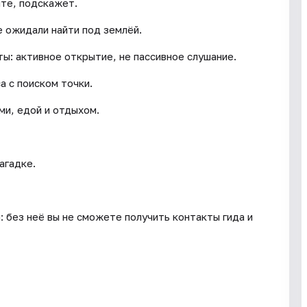
ите, подскажет.
е ожидали найти под землёй.
ы: активное открытие, не пассивное слушание.
а с поиском точки.
ми, едой и отдыхом.
агадке.
: без неё вы не сможете получить контакты гида и