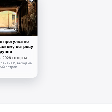
я прогулка по
вскому острову
группе
я 2026 • вторник
ртивная", выход на
кий остров