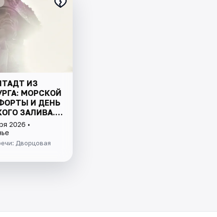
ШТАДТ ИЗ
УРГА: МОРСКОЙ
ФОРТЫ И ДЕНЬ
ОГО ЗАЛИВА.
ЛЮЧЕНО
ря 2026 •
нье
речи: Дворцовая