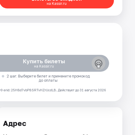
на Kassir.ru
Купить билеты
на Kassir.ru
2 шаг. Выберите билет и примените промокод
до оплаты
 erid: 25H8d7vbP8SRTvHZrUcdLB.
Действует до 31 августа 2026
Адрес