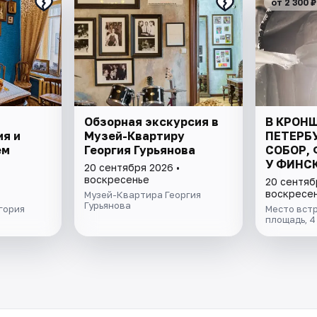
от 2 300 ₽
Обзорная экскурсия в
В КРОН
ия и
Музей-Квартиру
ПЕТЕРБ
ем
Георгия Гурьянова
СОБОР, 
У ФИНСК
20 сентября 2026 •
ВСЁ ВК
воскресенье
20 сентяб
воскресе
Музей-Квартира Георгия
Гурьянова
гория
Место вст
площадь, 4