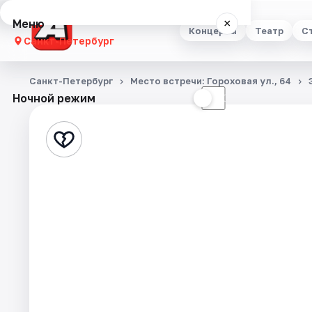
Меню
×
Концерты
Театр
С
Санкт-Петербург
Концерты
Санкт-Петербург
Место встречи: Гороховая ул., 64
Ночной режим
☀
☾
Театр
Стендап
Выставки
Квесты
Экскурсии
Спорт
События