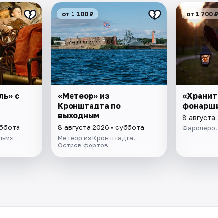
от 1 100 ₽
от 1 700 ₽
ль» с
«Метеор» из
«Хранит
Кронштадта по
фонарщ
выходным
8 августа
уббота
8 августа 2026 • суббота
Фаролеро.
льм»
Метеор из Кронштадта.
Остров фортов