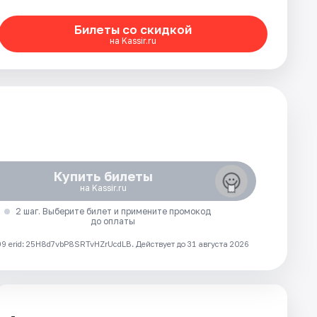
Билеты со скидкой
на Kassir.ru
Купить билеты
на Kassir.ru
2 шаг. Выберите билет и примените промокод
до оплаты
 erid: 25H8d7vbP8SRTvHZrUcdLB.
Действует до 31 августа 2026