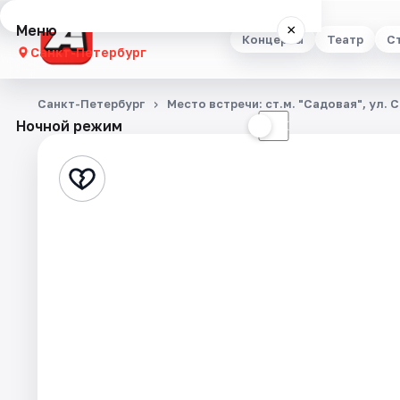
Меню
×
Концерты
Театр
С
Санкт-Петербург
Концерты
Санкт-Петербург
Место встречи: ст.м. "Садовая", ул. 
Ночной режим
☀
☾
Театр
Стендап
Выставки
Квесты
Экскурсии
Спорт
События