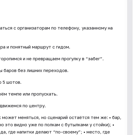
аться с организаторам по телефону, указанному на
тра и понятный маршрут с гидом.
торопимся и не превращаем прогулку в “забег”.
ы баров без лишних переходов.
 5 шотов.
оём темпе или пропускать.
движемся по центру.
 может меняться, но сценарий остаётся тем же: • бар,
о это видно уже по полкам с бутылками у стойки); •
а, где напитки делают “по-своему”; • место, где