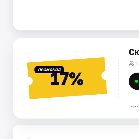
Города
Площадки
Артисты
Ск
Рейтинги
П
ПРОМОКОД
17%
Рекла