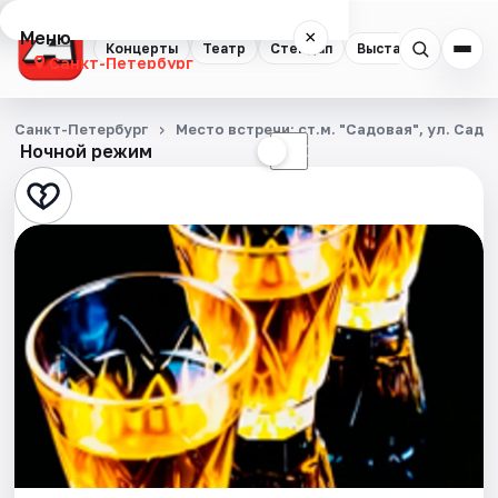
Меню
×
Концерты
Театр
Стендап
Выставки
Квест
Санкт-Петербург
Концерты
Санкт-Петербург
Место встречи: ст.м. "Садовая", ул. Садо
Ночной режим
☀
☾
Театр
Стендап
Выставки
Квесты
Экскурсии
Спорт
События