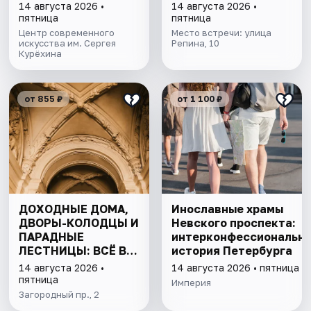
формате
14 августа 2026 •
14 августа 2026 •
музыкальной
пятница
пятница
гостиной
Центр современного
Место встречи: улица
искусства им. Сергея
Репина, 10
Курёхина
от 855 ₽
от 1 100 ₽
ДОХОДНЫЕ ДОМА,
Инославные храмы
ДВОРЫ-КОЛОДЦЫ И
Невского проспекта:
ПАРАДНЫЕ
интерконфессиональн
ЛЕСТНИЦЫ: ВСЁ В
история Петербурга
ОДНОЙ ПРОГУЛКЕ
14 августа 2026 •
14 августа 2026 • пятница
пятница
Империя
Загородный пр., 2