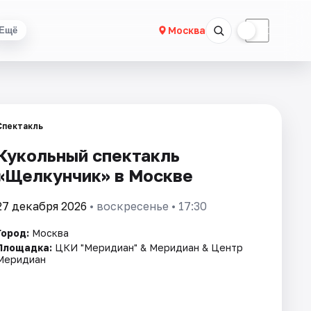
☀
☾
Москва
Ещё
Спектакль
Кукольный спектакль
«Щелкунчик» в Москве
27 декабря 2026
• воскресенье • 17:30
Город:
Москва
Площадка:
ЦКИ "Меридиан" & Меридиан & Центр
Меридиан