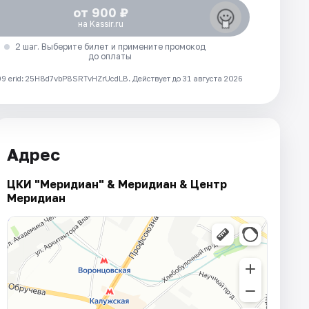
от 900 ₽
на Kassir.ru
2 шаг. Выберите билет и примените промокод
до оплаты
 erid: 25H8d7vbP8SRTvHZrUcdLB.
Действует до 31 августа 2026
Адрес
ЦКИ "Меридиан" & Меридиан & Центр
Меридиан