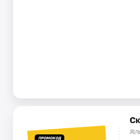
Города
Площадки
Артисты
Рейтинги
Ск
П
ПРОМОКОД