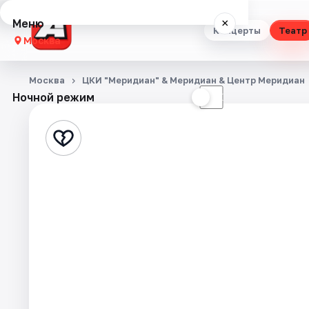
Меню
×
Концерты
Театр
Москва
Концерты
Москва
ЦКИ "Меридиан" & Меридиан & Центр Меридиан
Ночной режим
☀
☾
Театр
Стендап
Выставки
Квесты
Экскурсии
Спорт
События