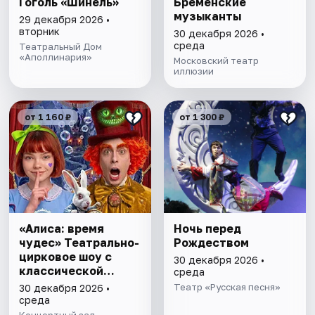
Гоголь «Шинель»
Бременские
музыканты
29 декабря 2026 •
вторник
30 декабря 2026 •
среда
Театральный Дом
«Аполлинария»
Московский театр
иллюзии
от 1 160 ₽
от 1 300 ₽
«Алиса: время
Ночь перед
чудес» Театрально-
Рождеством
цирковое шоу с
30 декабря 2026 •
классической
среда
музыкой
Театр «Русская песня»
30 декабря 2026 •
среда