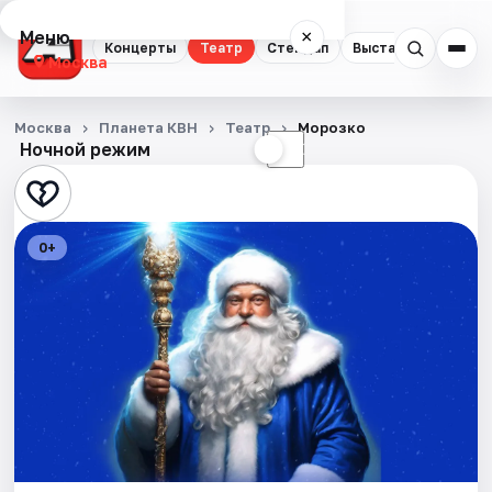
Меню
×
Концерты
Театр
Стендап
Выставки
Квест
Москва
Концерты
Москва
Планета КВН
Театр
Морозко
Ночной режим
☀
☾
Театр
Стендап
0+
Выставки
Квесты
Экскурсии
Спорт
События