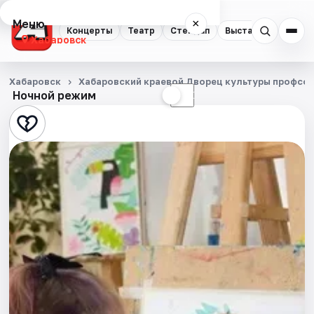
Меню
×
Концерты
Театр
Стендап
Выставки
Экску
Хабаровск
Концерты
Хабаровск
Хабаровский краевой Дворец культуры профсо
Ночной режим
☀
☾
Театр
Стендап
Выставки
Экскурсии
Спорт
События