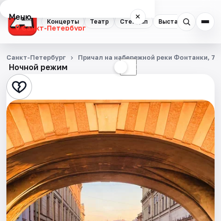
Меню
×
Концерты
Театр
Стендап
Выставки
Квест
Санкт-Петербург
Концерты
Санкт-Петербург
Причал на набережной реки Фонтанки, 71
Ночной режим
☀
☾
Театр
Стендап
Выставки
Квесты
Экскурсии
Спорт
События