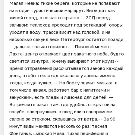
Малая Невка: тихие берега, которые не попадают
ни в один туристический маршрут. Выглядит как
живой город, а не как открытка.-- ЗСД перед
заливом: теплоход проходит под эстакадой, опоры
уходят в воду, трасса висит над головой, и на
несколько секунд весь Петербург остаётся позади
— дальше только горизонт.-- Пиковый момент --
Лахта-центр отражает цвет закатного неба, будто
светится изнутри.Почему выбирают этот круиз--
Время отправления рассчитывается заново каждый
день, чтобы теплоход оказался у залива именно
тогда, когда нужно. -- На борту звучит музыка, в
том числе живая, работает бар с напитками и
закусками, есть пледы и лимонад для детей. --
Встречайте закат там, где удобно: открытой на
палубе, завернувшись в плед или в панорамном
салоне за стеклом, скрывшись от ветра.-- За 90
минут виды меняются несколько раз: тесная
Фонтанка, широкая Нева, тихая периферия и