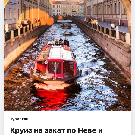
Города
Площадки
Артисты
Рейтинги
Туристам
Круиз на закат по Неве и