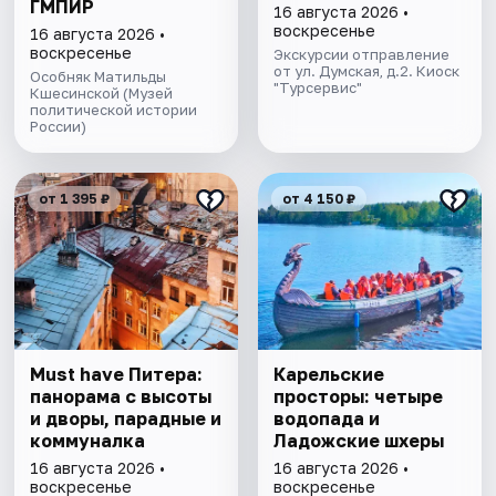
ГМПИР
16 августа 2026 •
воскресенье
16 августа 2026 •
воскресенье
Экскурсии отправление
от ул. Думская, д.2. Киоск
Особняк Матильды
"Турсервис"
Кшесинской (Музей
политической истории
России)
от 1 395 ₽
от 4 150 ₽
Must have Питера:
Карельские
панорама с высоты
просторы: четыре
и дворы, парадные и
водопада и
коммуналка
Ладожские шхеры
16 августа 2026 •
16 августа 2026 •
воскресенье
воскресенье