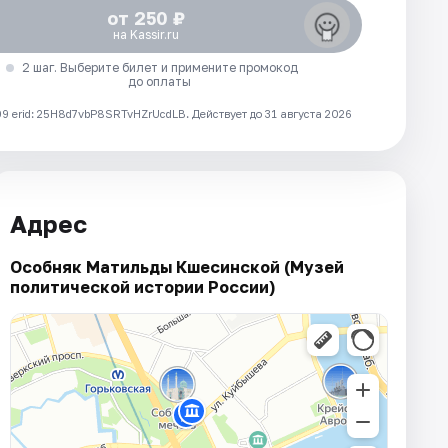
от 250 ₽
на Kassir.ru
2 шаг. Выберите билет и примените промокод
до оплаты
 erid: 25H8d7vbP8SRTvHZrUcdLB.
Действует до 31 августа 2026
Адрес
Особняк Матильды Кшесинской (Музей
политической истории России)