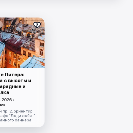
ve Питера:
а с высоты и
парадные и
лка
 2026 •
ник
 пр. 2, ориентир
кафе "Люди любят"
ламного баннера