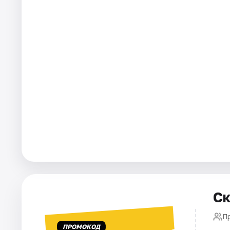
Города
Площадки
Артисты
Рейтинги
Ск
П
ПРОМОКОД