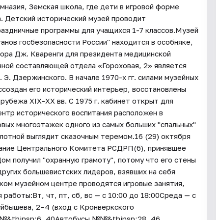
мназия, Земская школа, где дети в игровой форме
а. Детский исторический музей проводит
раздничные программы для учащихся 1-7 классов.Музей
ганов госбезопасности России" находится в особняке,
тора Дж. Кваренги для президента медицинской
нной составляющей отдела «Гороховая, 2» является
Э. Дзержинского. В начале 1970-х гг. силами музейных
ссоздан его исторический интерьер, восстановлены
убежа XIX-XX вв. С 1975 г. кабинет открыт для
ентр исторического воспитания расположен в
овых многоэтажек одного из самых больших "спальных"
лотной выглядит сказочным теремом.16 (29) октября
дание Центрального Комитета РСДРП(б), принявшее
ом получил "охранную грамоту", потому что его стены
других большевистских лидеров, взявших на себя
ком музейном центре проводятся игровые занятия,
аботы:Вт, чт, пт, сб, вс — с 10:00 до 18:00Среда — с
уйбышева, 2–4 (вход с Кронверкского
№&thinsp;6, 40Автобусы №№&thinsp;28, 46,