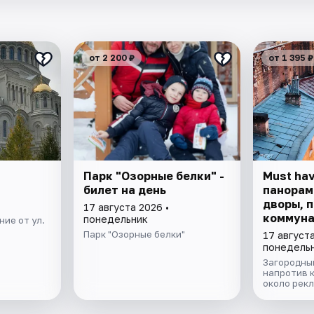
от 2 200 ₽
от 1 395 ₽
Парк "Озорные белки" -
Must ha
билет на день
панорам
дворы, 
17 августа 2026 •
коммуна
понедельник
ие от ул.
Парк "Озорные белки"
17 августа
понедель
Загородный
напротив 
около рек