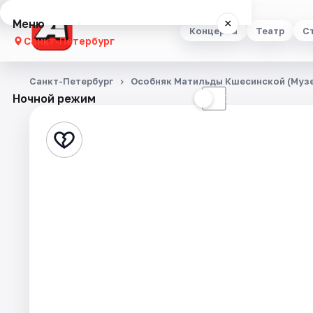
Меню
×
Концерты
Театр
С
Санкт-Петербург
Концерты
Санкт-Петербург
Особняк Матильды Кшесинской (Музе
Ночной режим
☀
☾
Театр
Стендап
Выставки
Квесты
Экскурсии
Спорт
События