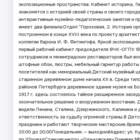
экспозиционные пространства: Кабинет историка, Ги
знакомятся с историей своей страны и своего город
интерактивные музейно-педагогические занятия и п
имеет два филиала:Отдел "Гороховая, 2. История ор
построенном в конце XVIII века по проекту архитек
коллегии барона И. Ф. Фитингофа. Яркой экспозицио
первый рабочий кабинет председателя ВЧК-ОГПУ Ф. 
сотрудников и ленинградских реставраторов был во
штофные обои, люстры, мебельный гарнитур работы р
посетителей как мемориальный.Детский музейный ц
старинном деревянном доме начала XX в. Среди тип
районов Петербурга деревянное здание музея на Бо
1917 г. здесь состоялось тайное расширенное засе
окончательное решение о вооруженном восстании. Д
видели Ленина, Сталина, Дзержинского, Калинина и 
ответственность за судьбу огромной страны.В Детс
праздники и работают творческие мастерские.Время р
10:00 до 20:00Понедельник — выходнойАдрес: ул. К
пр.)ПроездСтанция метро «Горьковская»Трамваи №