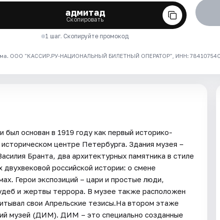
адмитад
Скопировать
1 шаг. Скопируйте промокод
ма. ООО "КАССИР.РУ-НАЦИОНАЛЬНЫЙ БИЛЕТНЫЙ ОПЕРАТОР", ИНН: 7841075409
 был основан в 1919 году как первый историко-
 историческом центре Петербурга. Здания музея –
асилия Бранта, два архитектурных памятника в стиле
 двухвековой российской истории: о смене
ах. Герои экспозиций – цари и простые люди,
удеб и жертвы террора. В музее также расположен
ачитывал свои Апрельские тезисы.На втором этаже
кий музей (ДИМ). ДИМ – это специально созданные