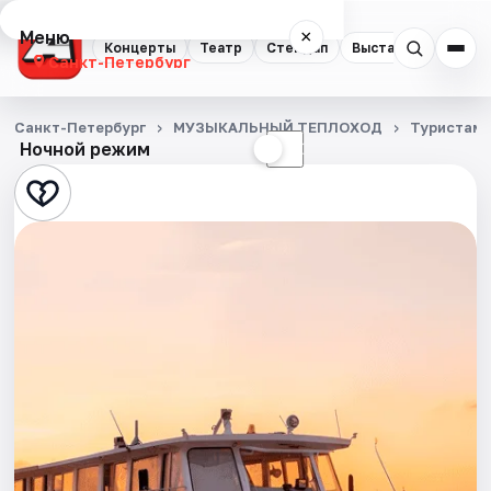
Меню
×
Концерты
Театр
Стендап
Выставки
Квест
Санкт-Петербург
Концерты
Санкт-Петербург
МУЗЫКАЛЬНЫЙ ТЕПЛОХОД
Туристам
Ночной режим
☀
☾
Театр
Стендап
Выставки
Квесты
Экскурсии
Спорт
События