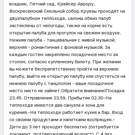
всадник, Летний сад, Крейсер Аврору,
Воскресенский Смольной собор.Круизы проходят на
двухпалубном теплоходе, салоны обеих палуб
застеклены от непогоды, также на корме есть
открытая палуба для прогулок на свежем воздухе.
Нижняя палуба - танцевальная с живой музыкой,
верхняя - романтичная с фоновой музыкой. За
каждым гостем закреплено посадочное место за
столом, согласно купленному билету. При желании
вы можете беспрепятственно пройти на верхнюю
палубу, выйти на открытую палубу или спуститься на
нижнюю палубу с танцполом - ваше посадочное
место никто не займет.Обратите внимание!Посадка
23.45. Отправление 23.59. Прибытие 02.30-На
теплоходе имеются два санузла и зона для
курения.-На теплоходе работает кухня и бар. Вход
со своими продуктами и напитками воспрещен.-
Дети до 3 лет проходят бесплатно (потребуется
документ, подтверждающий возраст). С 4 лет