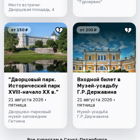
"Турсервис"
Место встречи:
Дворцовая площадь, 4
от 150 ₽
от 200 ₽
"Дворцовый парк.
Входной билет в
Исторический парк
Музей-усадьбу
XVIII-начало XX в."
Г.Р.Державина
21 августа 2026 •
21 августа 2026 •
пятница
пятница
Дворцово-парковый
Музей-усадьба
музей-заповедник
Г.Р.Державина
Гатчина
→
Все туристам в Санкт-Петербурге