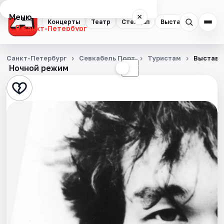
Меню
×
Концерты
Театр
Стендап
Выставки
Квест
Санкт-Петербург
Концерты
Санкт-Петербург
Севкабель Порт
Туристам
Выставк
Ночной режим
☀
☾
Театр
Стендап
Выставки
Квесты
Экскурсии
Спорт
События