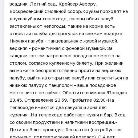
всадник, Летний сад, Крейсер Аврору,
Воскресенский Смольной собор.Круизы проходят на
двухпалубном теплоходе, салоны обеих палуб
застеклены от непогоды, также на корме есть
открытая палуба для прогулок на свежем воздухе.
Нижняя палуба - танцевальная с живой музыкой,
верхняя - романтичная с фоновой музыкой. За
каждым гостем закреплено посадочное место за
столом, согласно купленному билету. При желании
вы можете беспрепятственно пройти на верхнюю
палубу, выйти на открытую палубу или спуститься на
нижнюю палубу с танцполом - ваше посадочное
место никто не займет.Обратите внимание!Посадка
23.45. Отправление 23.59. Прибытие 02.30-На
теплоходе имеются два санузла и зона для
курения.-На теплоходе работает кухня и бар. Вход
со своими продуктами и напитками воспрещен.-
Дети до 3 лет проходят бесплатно (потребуется
документ, подтверждающий возраст). С 4 лет