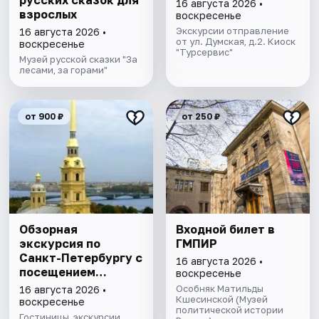
русских сказок для
16 августа 2026 •
взрослых
воскресенье
Экскурсии отправление
16 августа 2026 •
от ул. Думская, д.2. Киоск
воскресенье
"Турсервис"
Музей русской сказки "За
лесами, за горами"
от 900 ₽
от 250 ₽
Обзорная
Входной билет в
экскурсия по
ГМПИР
Санкт-Петербургу с
16 августа 2026 •
посещением
воскресенье
Петропавловской
Особняк Матильды
16 августа 2026 •
крепости
Кшесинской (Музей
воскресенье
политической истории
Гостиницы, экскурсии