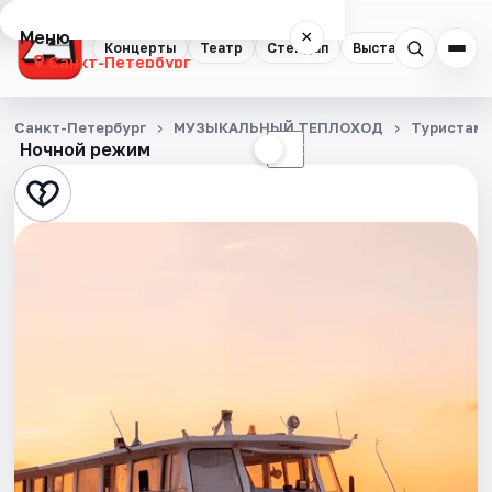
Меню
×
Концерты
Театр
Стендап
Выставки
Квест
Санкт-Петербург
Концерты
Санкт-Петербург
МУЗЫКАЛЬНЫЙ ТЕПЛОХОД
Туристам
Ночной режим
☀
☾
Театр
Стендап
Выставки
Квесты
Экскурсии
Спорт
События