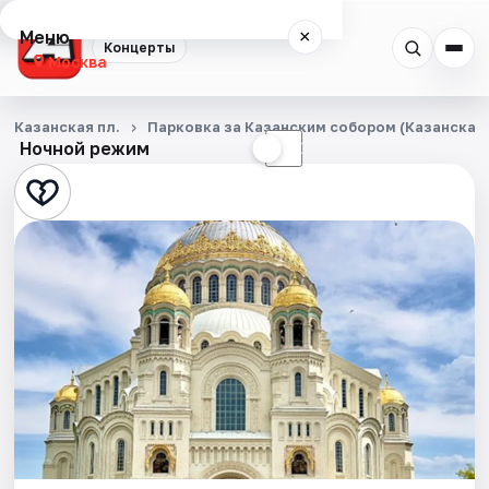
Меню
×
Концерты
Москва
Концерты
Казанская пл.
Парковка за Казанским собором (Казанская п
Ночной режим
☀
☾
Города
Площадки
Артисты
Рейтинги