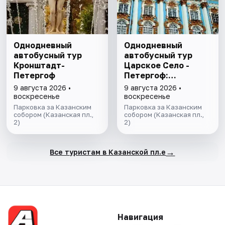
Однодневный
Однодневный
автобусный тур
автобусный тур
Кронштадт-
Царское Село -
Петергоф
Петергоф:
"Янтарная комната
9 августа 2026 •
9 августа 2026 •
и Фонтаны
воскресенье
воскресенье
Петергофа за 1
Парковка за Казанским
Парковка за Казанским
собором (Казанская пл.,
день"
собором (Казанская пл.,
2)
2)
→
Все туристам в Казанской пл.е
Навигация