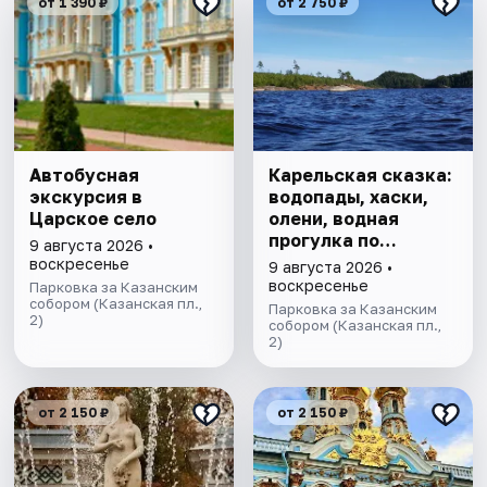
от 1 390 ₽
от 2 750 ₽
Автобусная
Карельская сказка:
экскурсия в
водопады, хаски,
Царское село
олени, водная
прогулка по
9 августа 2026 •
Ладожским шхерам
воскресенье
9 августа 2026 •
на катере,
воскресенье
Парковка за Казанским
собором (Казанская пл.,
знакомство с
Парковка за Казанским
2)
лютеранской
собором (Казанская пл.,
2)
кирхой.
от 2 150 ₽
от 2 150 ₽