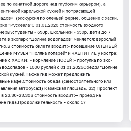
в по канатной дороге над глубоким карьером), а
тентичной карельской кухней и потрясающей
адов». (экскурсия по оленьей ферме, общение с хаски,
арке "Рускеала"С 01.01.2026 стоимость входного
неры\студенты - 650р, школьники - 550р, дети до 7
ета в экопарк "Долина водопадов" меняется: взрослый
латно.В стоимость билета входит:- посещение ОЛЕНЬЕЙ
ение МУЗЕЯ "Поляна лопарей" и ЧАЕПИТИЕ у костра;
е с ХАСКИ; - кормление ЛОСЕЙ;- прогулка по эко-
 водопадов - 1000 рублей с 01.01.2026Обед:В "Долине
льской кухней.Также гид может предложить
ивные кафе.Стоимость обеда (самостоятельного или
равления автобуса:1) Казанская площадь, 22) Проспект
 в 22.30-23.30В стоимость входит:— проезд на
ние гида.Продолжительность - около 17