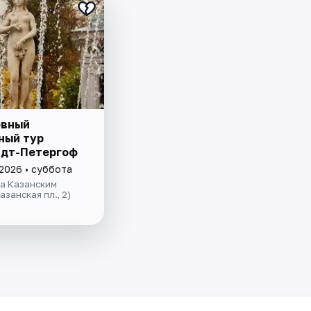
евный
ный тур
дт-Петергоф
 2026 • суббота
за Казанским
азанская пл., 2)