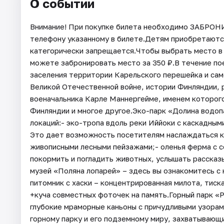
О событии
Внимание! При покупке билета необходимо ЗАБРОН
телефону указанному в билете.Детям приобретаютс
категорически запрещается.Чтобы выбрать место в 
можете забронировать место за 350 ₽.В течение по
заселения территории Карельского перешейка и сам
Великой Отечественной войне, истории Финляндии, 
военачальника Карле Маннергейме, именем которого 
Финляндии и многое другое.Эко-парк «Долина водоп
локаций:- эко-тропа вдоль реки Иййоки с каскадны
Это дает возможность посетителям наслаждаться к
живописными лесными пейзажами;- оленья ферма с с
покормить и погладить животных, услышать рассказ
музей «Поляна лопарей» – здесь вы ознакомитесь с
питомник с хаски – концентрированная милота, тис
+куча совместных фоточек на память.Горный парк 
глубокие мраморные каньоны с причудливыми узорам
горному парку и его подземному миру, захватывающи