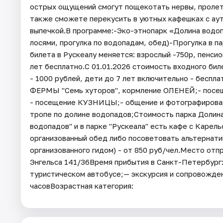
острых ощущений смогут пощекотать нервы, пролете
также сможете перекусить в уютных кафешках с ау
выпечкой.В программе:-Эко-этнопарк «Долина водоп
лосями, прогулка по водопадам, обед)-Прогулка в п
билета в Рускеалу меняется: взрослый -750р, пенсио
лет бесплатно.С 01.01.2026 стоимость входного бил
- 1000 рублей, дети до 7 лет включительно - бесп
ФЕРМЫ "Семь хуторов", кормление ОЛЕНЕЙ;- посещ
- посещение КУЗНИЦЫ;- общение и фотографировани
тропе по долине водопадов;Стоимость парка Долина
водопадов" и в парке "Рускеала" есть кафе с Каре
организованный обед либо посоветовать альтернат
организованного гидом) - от 850 руб/чел.Место отп
Энгельса 141/36Время прибытия в Санкт-Петербург:
туристическом автобусе;— экскурсия и сопровожде
часовВозрастная категория: