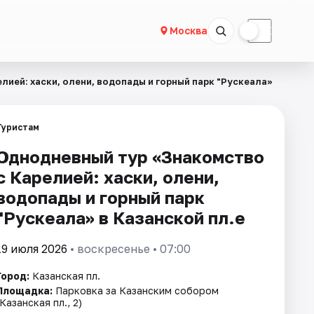
☀
☾
Москва
ией: хаски, олени, водопады и горный парк "Рускеала»
Туристам
Однодневный тур «Знакомство
с Карелией: хаски, олени,
водопады и горный парк
"Рускеала» в Казанской пл.е
19 июля 2026
• воскресенье • 07:00
Город:
Казанская пл.
Площадка:
Парковка за Казанским собором
(Казанская пл., 2)