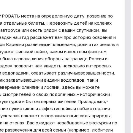
ИРОВАТЬ места на определенную дату, позвонив по
я отдельные билеты. Перевозить детей на коленях
автобусе или сесть рядом с вашим спутником, вы
ездки наш гид расскажет вам про историю освоения и
ой Карелии различными племенами, роли этих земель в
русско-финской войне, самом известном финском
была названа линия обороны на границе России и
адов» позволит нам увидеть несколько интересных
ми водопадами, охватывает различныевозвышенности.
ак захватывающими видами водопадов, так и
еверными оленями и лосями, здесь вы можете
ы смотрителей о своих подопечных;- исторический
 культурой и бытом первых жителей Приладожья;-
кание пушистиков и эффективнейшая собакотерапия
«Рускеала» покажет завораживающие виды природы,
и на стенах. Вас ожидают незабываемые экскурсии по
е развлечения для всей семьи (например, любители