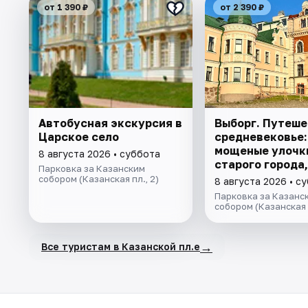
от 1 390 ₽
от 2 390 ₽
Автобусная экскурсия в
Выборг. Путеше
Царское село
средневековье:
мощеные улочк
8 августа 2026 • суббота
старого города
Парковка за Казанским
Выборгского кр
собором (Казанская пл., 2)
8 августа 2026 • с
легенды парка 
Парковка за Казанс
собором (Казанская п
→
Все туристам в Казанской пл.е