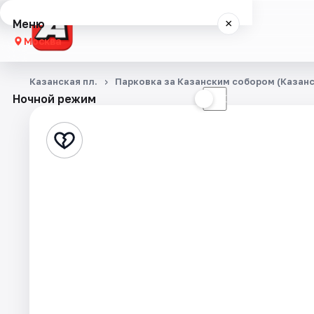
Меню
×
Москва
Концерты
Казанская пл.
Парковка за Казанским собором (Казанск
Ночной режим
☀
☾
Города
Площадки
Артисты
Рейтинги