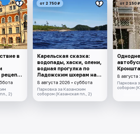
от 2 750 ₽
от 2 150 ₽
ствие в
Карельская сказка:
Однодн
водопады, хаски, олени,
автобус
и
водная прогулка по
Кроншта
, рецепт
Ладожским шхерам на
8 августа
енделя и
катере, знакомство с
уббота
8 августа 2026 • суббота
Парковка 
Монрепо.
лютеранской кирхой.
собором (К
ким
Парковка за Казанским
л., 2)
собором (Казанская пл., 2)