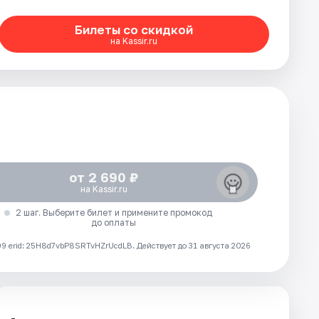
Билеты со скидкой
на Kassir.ru
от 2 690 ₽
на Kassir.ru
2 шаг. Выберите билет и примените промокод
до оплаты
 erid: 25H8d7vbP8SRTvHZrUcdLB.
Действует до 31 августа 2026