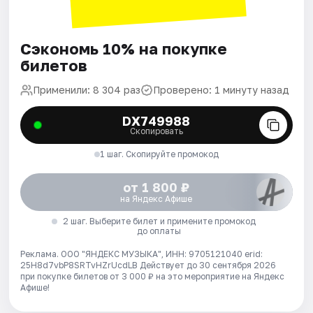
Сэкономь 10% на покупке
билетов
Применили: 8 304 раз
Проверено: 1 минуту назад
DX749988
Скопировать
1 шаг. Скопируйте промокод
от 1 800 ₽
на Яндекс Афише
2 шаг. Выберите билет и примените промокод
до оплаты
Реклама. ООО "ЯНДЕКС МУЗЫКА", ИНН: 9705121040 erid:
25H8d7vbP8SRTvHZrUcdLB
Действует до 30 сентября 2026
при покупке билетов от 3 000 ₽ на это мероприятие на Яндекс
Афише!