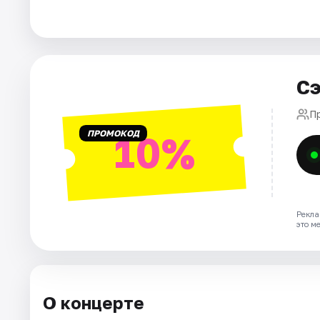
Города
Площадки
Сэ
Артисты
П
ПРОМОКОД
10%
Рейтинги
Рекла
это м
О концерте