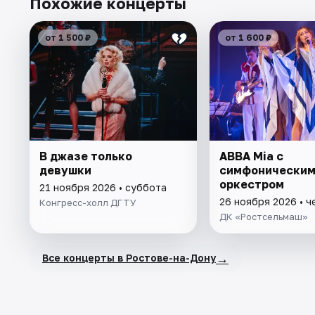
Похожие концерты
от 1 500 ₽
от 1 600 ₽
В джазе только
ABBA Mia с
девушки
симфонически
оркестром
21 ноября 2026 • суббота
26 ноября 2026 • ч
Конгресс-холл ДГТУ
ДК «Ростсельмаш»
→
Все концерты в Ростове-на-Дону