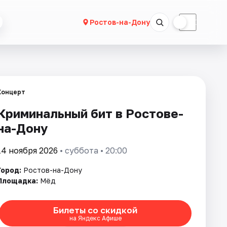
☀
☾
Ростов-на-Дону
Концерт
Криминальный бит в Ростове-
на-Дону
14 ноября 2026
• суббота • 20:00
Город:
Ростов-на-Дону
Площадка:
Мёд
Билеты со скидкой
на Яндекс Афише