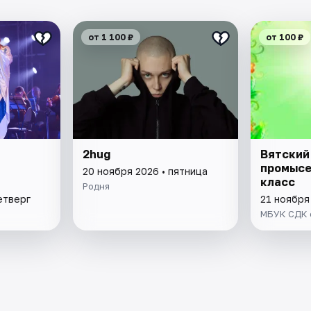
от 1 100 ₽
от 100 ₽
2hug
Вятский
м
промысе
20 ноября 2026 • пятница
класс
Родня
етверг
21 ноября
МБУК СДК с