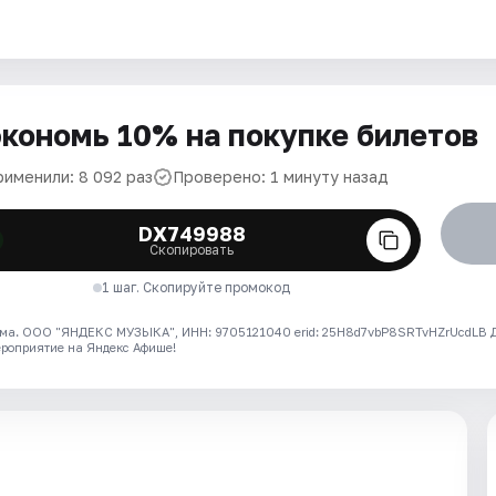
кономь 10% на покупке билетов
рименили: 8 092 раз
Проверено: 1 минуту назад
DX749988
Скопировать
1 шаг. Скопируйте промокод
ма. ООО "ЯНДЕКС МУЗЫКА", ИНН: 9705121040 erid: 25H8d7vbP8SRTvHZrUcdLB
ероприятие на Яндекс Афише!