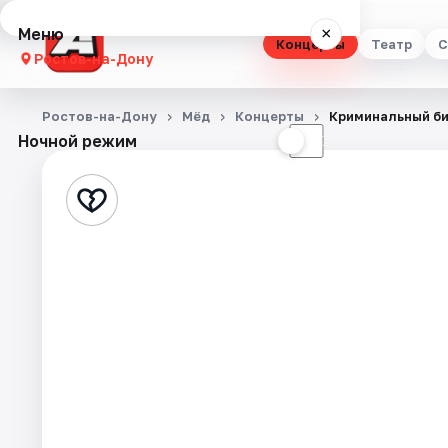
Меню
×
Концерты
Театр
С
Ростов-на-Дону
Концерты
Ростов-на-Дону
Мёд
Концерты
Криминальный б
Ночной режим
☀
☾
Театр
Стендап
Выставки
Квесты
Экскурсии
Спорт
События