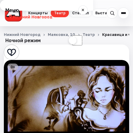
Меню
×
Концерты
Театр
Стендап
Выставки
Квест
Нижний Новгород
Концерты
Нижний Новгород
Маяковка, 10
Театр
Красавица и ч
Ночной режим
☀
☾
Театр
Стендап
0+
Выставки
Квесты
Экскурсии
Спорт
События