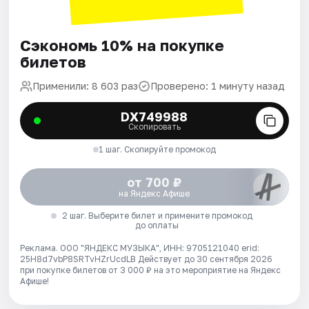
Сэкономь 10% на покупке
билетов
Применили: 8 603 раз
Проверено: 1 минуту назад
DX749988
Скопировать
1 шаг. Скопируйте промокод
от 700 ₽
на Яндекс Афише
2 шаг. Выберите билет и примените промокод
до оплаты
Реклама. ООО "ЯНДЕКС МУЗЫКА", ИНН: 9705121040 erid:
25H8d7vbP8SRTvHZrUcdLB
Действует до 30 сентября 2026
при покупке билетов от 3 000 ₽ на это мероприятие на Яндекс
Афише!