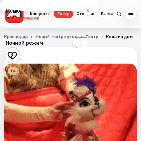
Меню
×
Концерты
Театр
Стендап
Выставки
Квест
Краснодар
Концерты
Краснодар
Новый театр кукол
Театр
Кошкин дом
Ночной режим
☀
☾
Театр
Стендап
0+
Выставки
Квесты
Экскурсии
Спорт
События