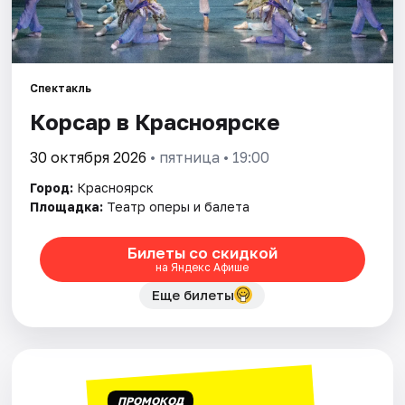
Города
Площадки
Спектакль
Корсар в Красноярске
Артисты
30 октября 2026
• пятница • 19:00
Рейтинги
Город:
Красноярск
Площадка:
Театр оперы и балета
Билеты со скидкой
на Яндекс Афише
Еще билеты
ПРОМОКОД