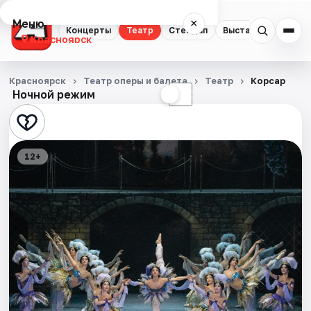
Меню
×
Концерты
Театр
Стендап
Выставки
Квест
Красноярск
Концерты
Красноярск
Театр оперы и балета
Театр
Корсар
Ночной режим
☀
☾
Театр
Стендап
12+
Выставки
Квесты
Экскурсии
Спорт
События