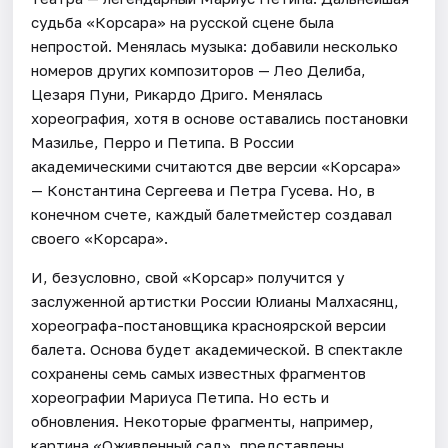
судьба «Корсара» на русской сцене была
непростой. Менялась музыка: добавили несколько
номеров других композиторов — Лео Делиба,
Цезаря Пуни, Рикардо Дриго. Менялась
хореография, хотя в основе оставались постановки
Мазилье, Перро и Петипа. В России
академическими считаются две версии «Корсара»
— Константина Сергеева и Петра Гусева. Но, в
конечном счете, каждый балетмейстер создавал
своего «Корсара».
И, безусловно, свой «Корсар» получится у
заслуженной артистки России Юлианы Малхасянц,
хореографа-постановщика красноярской версии
балета. Основа будет академической. В спектакле
сохранены семь самых известных фрагментов
хореографии Мариуса Петипа. Но есть и
обновления. Некоторые фрагменты, например,
картина «Оживленный сад», представлены