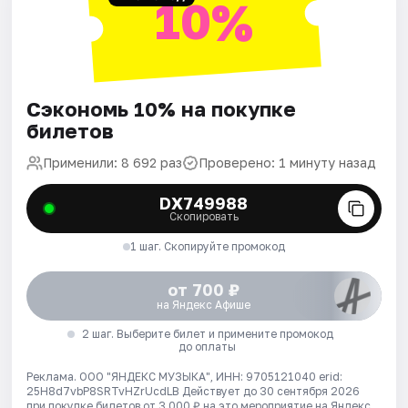
10%
Сэкономь 10% на покупке
билетов
Применили: 8 692 раз
Проверено: 1 минуту назад
DX749988
Скопировать
1 шаг. Скопируйте промокод
от 700 ₽
на Яндекс Афише
2 шаг. Выберите билет и примените промокод
до оплаты
Реклама. ООО "ЯНДЕКС МУЗЫКА", ИНН: 9705121040 erid:
25H8d7vbP8SRTvHZrUcdLB
Действует до 30 сентября 2026
при покупке билетов от 3 000 ₽ на это мероприятие на Яндекс