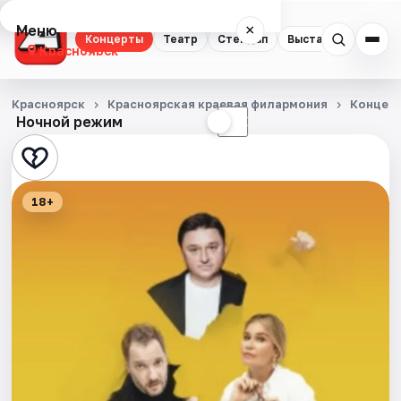
Меню
×
Концерты
Театр
Стендап
Выставки
Квест
Красноярск
Концерты
Красноярск
Красноярская краевая филармония
Концер
Ночной режим
☀
☾
Театр
Стендап
18+
Выставки
Квесты
Экскурсии
Спорт
События