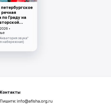
 петербургское
– речная
 пo Граду на
авторской
ией и живой
2026 •
 в тёплом
нье
теплохода
Акватория звука"
ая набережная)
Контакты
Пишите: info@afisha.org.ru