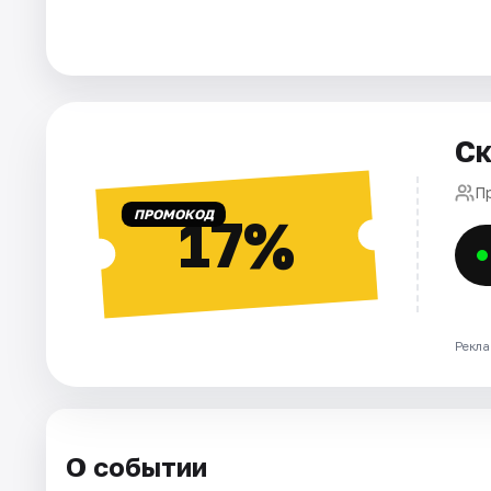
Города
Площадки
Ск
Артисты
П
Рейтинги
ПРОМОКОД
17%
Рекла
О событии