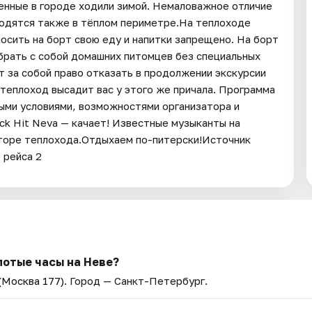
венные в городе ходили зимой. Немаловажное отличие
аходятся также в тёплом периметре.На теплоходе
осить на борт свою еду и напитки запрещено. На борт
брать с собой домашних питомцев без специальных
т за собой право отказать в продолжении экскурсии
теплоход высадит вас у этого же причала. Программа
ными условиями, возможностями организатора и
ck Hit Neva — качает! Известные музыканты на
аторе теплохода.Отдыхаем по-питерски!Источник
 рейса 2
лотые часы на Неве?
(Москва 177)
. Город — Санкт-Петербург.