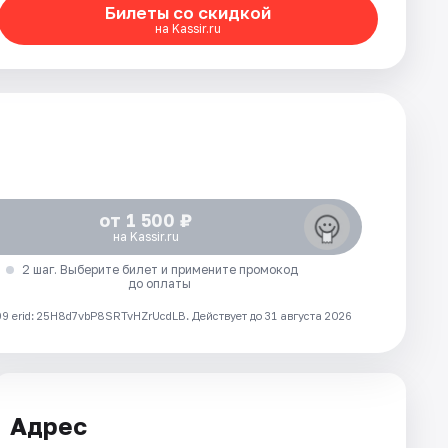
Билеты со скидкой
на Kassir.ru
от 1 500 ₽
на Kassir.ru
2 шаг. Выберите билет и примените промокод
до оплаты
 erid: 25H8d7vbP8SRTvHZrUcdLB.
Действует до 31 августа 2026
Адрес