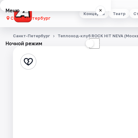
Меню
×
Концерты
Театр
С
Санкт-Петербург
Концерты
Санкт-Петербург
Теплоход-клуб ROCK HIT NEVA (Москв
Ночной режим
☀
☾
Театр
Стендап
Выставки
Квесты
Экскурсии
Спорт
События