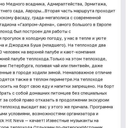
имо Медного всадника, Адмиралтейства, Эрмитажа,
тнего сада, Авроры...Вторая часть маршрута проходит
рскому фасаду, града-мегаполиса с современной
тадиона «Газпром-Арена», самого большого в Европе
лоход был построен для работы с
прогулок в холодную погоду, у нас в тепле и уюте
на и Джорджа Буша (младшего). На теплоходе два
0 человек на верхней палубе и кают-компания
ижней палубе теплохода.Только на этом теплоходе,
ами Петербурга, попивая чай или глинтвейн, даже
венные в городе ходили зимой. Немаловажное отличие
аходятся также в тёплом периметре.На теплоходе
осить на борт свою еду и напитки запрещено. На борт
брать с собой домашних питомцев без специальных
т за собой право отказать в продолжении экскурсии
теплоход высадит вас у этого же причала. Программа
ными условиями, возможностями организатора и
ck Hit Neva — качает! Известные музыканты на
аторе теплохода.Отдыхаем по-питерски!Источник