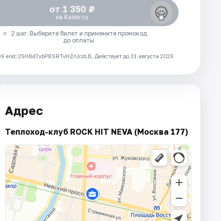
от 1 350 ₽
на Kassir.ru
2 шаг. Выберите билет и примените промокод
до оплаты
 erid: 25H8d7vbP8SRTvHZrUcdLB.
Действует до 31 августа 2026
Адрес
Теплоход-клуб ROCK HIT NEVA (Москва 177)