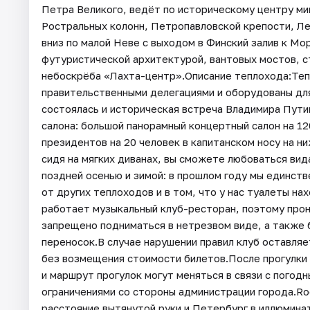
Петра Великого, ведёт по историческому центру м
Ростральных колонн, Петропавловской крепости, Ле
вниз по малой Неве с выходом в Финский залив к Мо
футуристической архитектурой, вантовых мостов, с
небоскрёба «Лахта-центр».Описание теплохода:Теп
правительственными делегациями и оборудованы для 
состоялась и историческая встреча Владимира Пути
салона: большой панорамный концертный салон на 12
президентов на 20 человек в капитанском носу на н
сидя на мягких диванах, вы сможете любоваться вид
поздней осенью и зимой: в прошлом году мы единст
от других теплоходов и в том, что у нас туалеты н
работает музыкальный клуб-ресторан, поэтому прон
запрещено подниматься в нетрезвом виде, а также 
переносок.В случае нарушении правил клуб оставляе
без возмещения стоимости билетов.После прогулки 
и маршрут прогулок могут меняться в связи с погод
ограничениями со стороны администрации города.Ro
расстояние вытянутой руки и Петербург в иллюмин