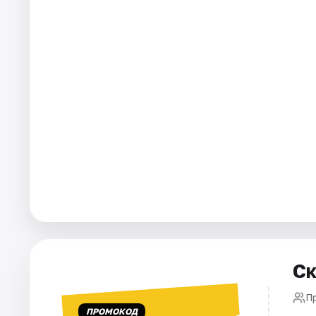
Города
Площадки
Артисты
Рейтинги
Ск
П
ПРОМОКОД