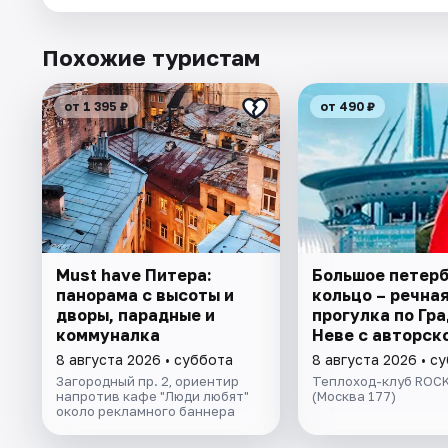
Похожие туристам
от 1 395 ₽
от 490 ₽
Must have Питера:
Большое петер
панорама с высоты и
кольцо – речна
дворы, парадные и
прогулка пo Гра
коммуналка
Неве с авторск
экскурсией и ж
8 августа 2026 • суббота
8 августа 2026 • с
музыкой в тёпл
Загородный пр. 2, ориентир
Теплоход-клуб ROCK
салоне теплохо
напротив кафе "Люди любят"
(Москва 177)
около рекламного баннера