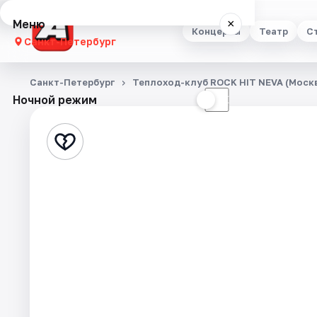
Меню
×
Концерты
Театр
С
Санкт-Петербург
Концерты
Санкт-Петербург
Теплоход-клуб ROCK HIT NEVA (Москв
Ночной режим
☀
☾
Театр
Стендап
Выставки
Квесты
Экскурсии
Спорт
События