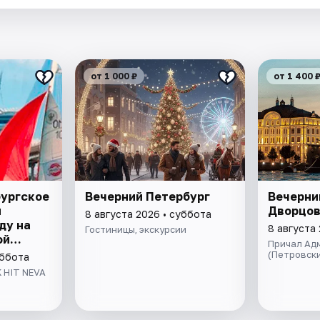
от 1 000 ₽
от 1 400 
бургское
Вечерний Петербург
Вечерни
я
Дворцов
8 августа 2026 • суббота
ду на
8 августа
Гостиницы, экскурсии
ой
Причал Адм
ивой
(Петровски
уббота
ом
 HIT NEVA
да