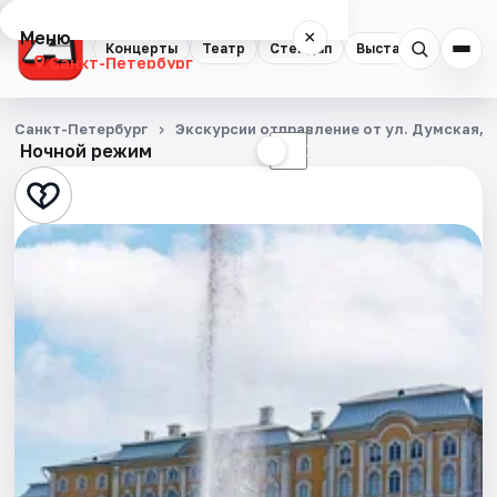
Меню
×
Концерты
Театр
Стендап
Выставки
Квест
Санкт-Петербург
Концерты
Санкт-Петербург
Экскурсии отправление от ул. Думская, д
Ночной режим
☀
☾
Театр
Стендап
Выставки
Квесты
Экскурсии
Спорт
События