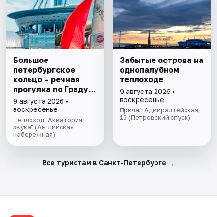
Большое
Забытые острова на
петербургское
однопалубном
кольцо – речная
теплоходе
прогулка пo Граду
9 августа 2026 •
на Неве с
воскресенье
9 августа 2026 •
авторской
воскресенье
Причал Адмиралтейская,
экскурсией и живой
16 (Петровский спуск)
Теплоход "Акватория
музыкой в тёплом
звука" (Английская
набережная)
салоне теплохода
→
Все туристам в Санкт-Петербурге