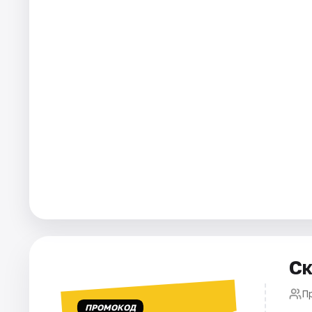
Города
Площадки
Артисты
Рейтинги
Ск
П
ПРОМОКОД