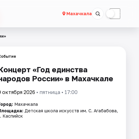
☀
☾
Махачкала
ии»
Событие
Концерт «Год единства
народов России» в Махачкале
9 октября 2026
• пятница • 17:00
Город:
Махачкала
Площадка:
Детская школа искусств им. С. Агабабова,
г. Каспийск