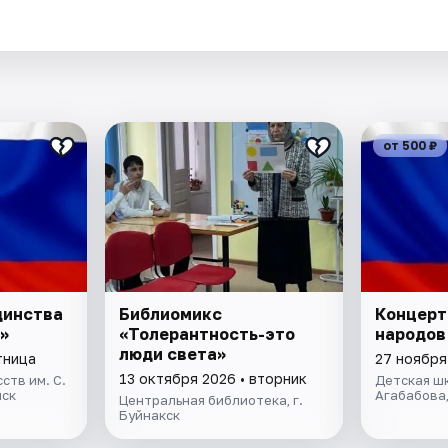
.
от 500 ₽
динства
Библиомикс
Концерт
»
«Толерантность-это
народов
люди света»
тница
27 ноября
13 октября 2026 • вторник
ств им. С.
Детская шк
йск
Агабабова,
Центральная библиотека, г.
Буйнакск