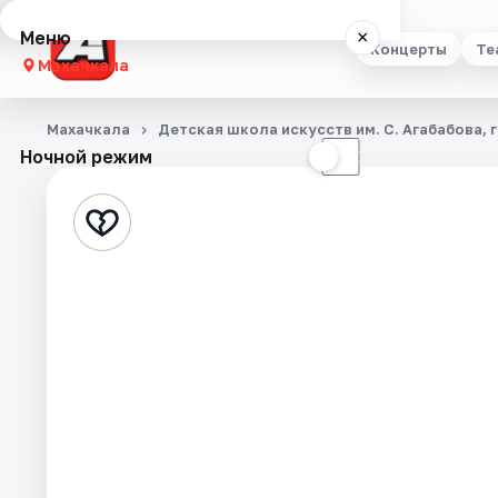
Меню
×
Концерты
Те
Махачкала
Концерты
Махачкала
Детская школа искусств им. С. Агабабова, г
Ночной режим
☀
☾
Театр
Стендап
Выставки
Экскурсии
Спорт
События