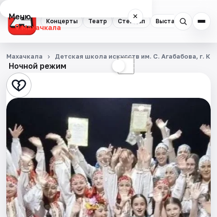
Меню
×
Концерты
Театр
Стендап
Выставки
Экску
Махачкала
Концерты
Махачкала
Детская школа искусств им. С. Агабабова, г. Ка
Ночной режим
☀
☾
Театр
Стендап
Выставки
Экскурсии
Спорт
События