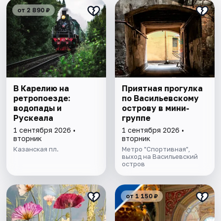
от 2 890 ₽
В Карелию на
Приятная прогулка
ретропоезде:
по Васильевскому
водопады и
острову в мини-
Рускеала
группе
1 сентября 2026 •
1 сентября 2026 •
вторник
вторник
Казанская пл.
Метро "Спортивная",
выход на Васильевский
остров
от 1 150 ₽