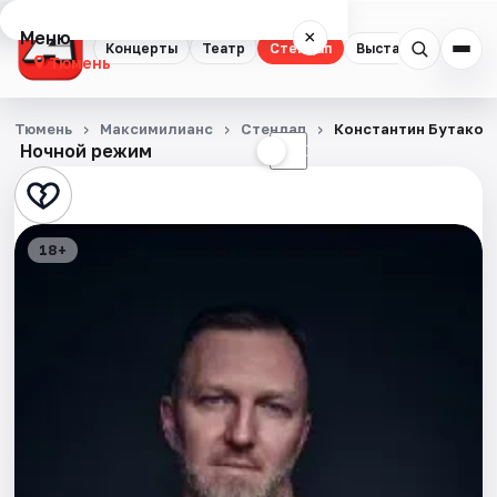
Меню
×
Концерты
Театр
Стендап
Выставки
Квест
Тюмень
Концерты
Тюмень
Максимилианс
Стендап
Константин Бутаков
Ночной режим
☀
☾
Театр
Стендап
18+
Выставки
Квесты
Экскурсии
Спорт
События