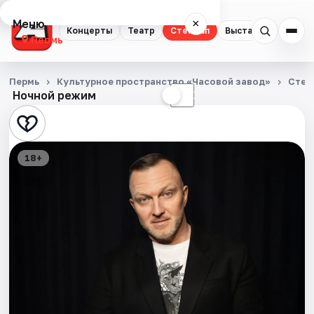
Меню
×
Концерты
Театр
Стендап
Выставки
Квест
Пермь
Концерты
Пермь
Культурное пространство «Часовой завод»
Стен
Ночной режим
☀
☾
Театр
Стендап
18+
Выставки
Квесты
Экскурсии
Спорт
События