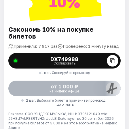
10%
Сэкономь 10% на покупке
билетов
Применили: 7 817 раз
Проверено: 1 минуту назад
DX749988
Скопировать
1 шаг. Скопируйте промокод
от 1 000 ₽
на Яндекс Афише
2 шаг. Выберите билет и примените промокод
до оплаты
Реклама. ООО "ЯНДЕКС МУЗЫКА", ИНН: 9705121040 erid:
25H8d7vbP8SRTvHZrUcdLB
Действует до 30 сентября 2026
при покупке билетов от 3 000 ₽ на это мероприятие на Яндекс
Афише!