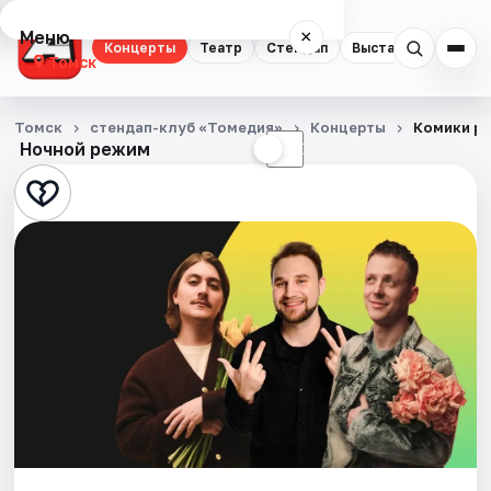
Меню
×
Концерты
Театр
Стендап
Выставки
Квест
Томск
Концерты
Томск
стендап-клуб «Томедия»
Концерты
Комики р
Ночной режим
☀
☾
Театр
Стендап
Выставки
Квесты
Экскурсии
События