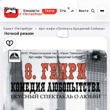
Меню
×
Концерты
Театр
Стендап
Выставки
Квест
Санкт-Петербург
Концерты
Санкт-Петербург
Арт-кафе «Подвалъ Бродячей Собаки»
Ночной режим
☀
☾
Театр
Стендап
Выставки
Квесты
Экскурсии
Спорт
События