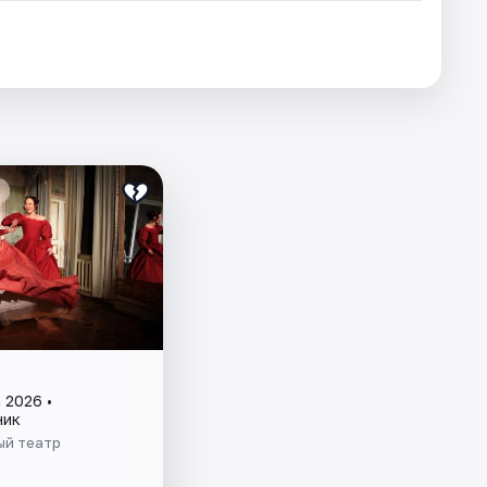
 2026 •
ник
й театр