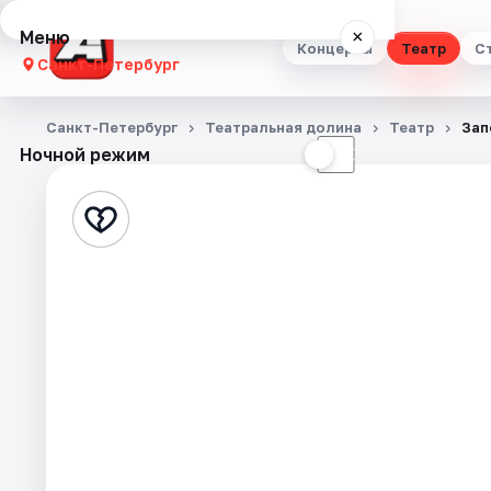
Меню
×
Концерты
Театр
С
Санкт-Петербург
Концерты
Санкт-Петербург
Театральная долина
Театр
Зап
Ночной режим
☀
☾
Театр
Стендап
Выставки
Квесты
Экскурсии
Спорт
События