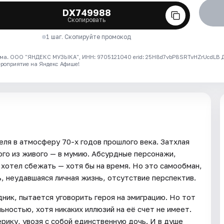
DX749988
Скопировать
1 шаг. Скопируйте промокод
ма. ООО "ЯНДЕКС МУЗЫКА", ИНН: 9705121040 erid: 25H8d7vbP8SRTvHZrUcdLB
ероприятие на Яндекс Афише!
ля в атмосферу 70-х годов прошлого века. Затхлая
ого из живого — в мумию. Абсурдные персонажи,
 хотел сбежать — хотя бы на время. Но это самообман,
, неудавшаяся личная жизнь, отсутствие перспектив.
дник, пытается уговорить героя на эмиграцию. Но тот
ностью, хотя никаких иллюзий на её счет не имеет.
рику, увозя с собой единственную дочь. И в душе