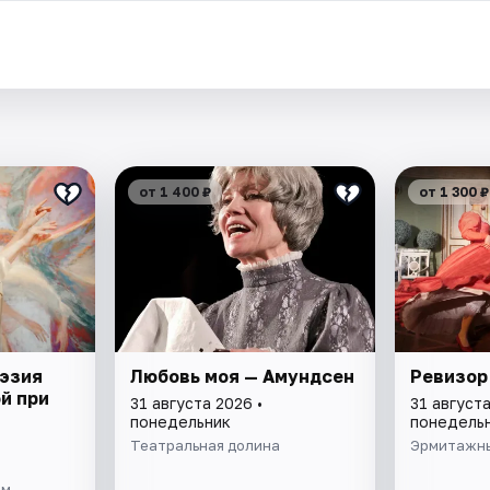
от 1 400 ₽
от 1 300 ₽
эзия
Любовь моя — Амундсен
Ревизор
й при
31 августа 2026 •
31 августа
понедельник
понедель
Театральная долина
Эрмитажны
ом