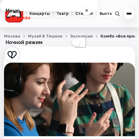
Меню
×
Концерты
Театр
Стендап
Выставки
Квест
Москва
Концерты
Москва
Музей В Тишине
Экскурсии
Комбо «Все прогр
Ночной режим
☀
☾
Театр
Стендап
Выставки
Квесты
Экскурсии
Спорт
События