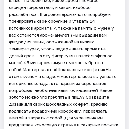
влияет на обоняние, какой аромат помогает
сконцентрироваться, и какой, наоборот,
расслабиться. В игровом арома-лото попробуем
тренировать своё обоняние и угадать 14
источников аромата. А также на память о музее у
вас останется арома-амулет (мы выдадим вам
фигурку из глины, обожжённой на низких
температурах, чтобы задерживать аромат на
долгий срок. На эту фигурку мы нанесём эфирное
масло).45 мин.арома амулет можно забрать с
собой.Мастер-класс «Шоколадные конфеты»На
этом вкусном и сладком мастер-классе вы узнаете
историю шоколада, кто первый из европейцев
попробовал необычный напиток индейцев? Какое
золото можно употреблять в пищу? Создадите
дизайн для своих шоколадных конфет, красиво
подписать подарочную коробочку, перевязать
лентой и забрать с собой. Для украшения мы
предлагаем кокосовую стружку и сахарные посыпки