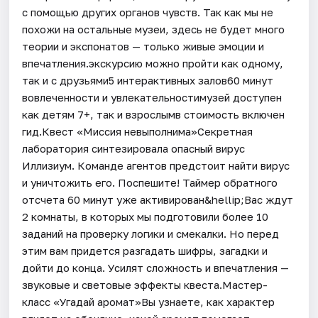
с помощью других органов чувств. Так как мы не
похожи на остальные музеи, здесь не будет много
теории и экспонатов — только живые эмоции и
впечатления.экскурсию можно пройти как одному,
так и с друзьями5 интерактивных залов60 минут
вовлеченности и увлекательностимузей доступен
как детям 7+, так и взрослымв стоимость включен
гид.Квест «Миссия невыполнима»Секретная
лаборатория синтезировала опасный вирус
Иллизиум. Команде агентов предстоит найти вирус
и уничтожить его. Поспешите! Таймер обратного
отсчета 60 минут уже активирован&hellip;Вас ждут
2 комнаты, в которых мы подготовили более 10
заданий на проверку логики и смекалки. Но перед
этим вам придется разгадать шифры, загадки и
дойти до конца. Усилят сложность и впечатления —
звуковые и световые эффекты квеста.Мастер-
класс «Угадай аромат»Вы узнаете, как характер