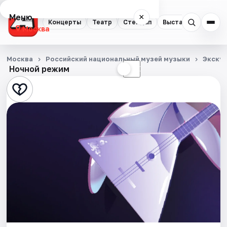
Меню
×
Концерты
Театр
Стендап
Выставки
Квест
Москва
Концерты
Москва
Российский национальный музей музыки
Экску
Ночной режим
☀
☾
Театр
Стендап
Выставки
Квесты
Экскурсии
Спорт
События