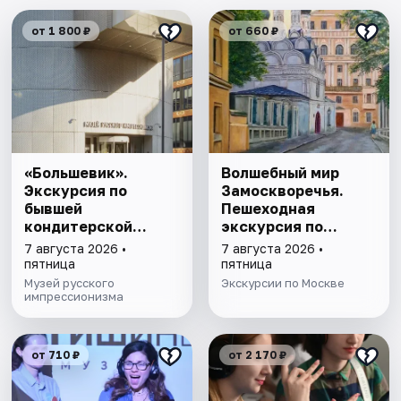
от 1 800 ₽
от 660 ₽
«Большевик».
Волшебный мир
Экскурсия по
Замоскворечья.
бывшей
Пешеходная
кондитерской
экскурсия по
фабрике
Москве
7 августа 2026 •
7 августа 2026 •
пятница
пятница
Музей русского
Экскурсии по Москве
импрессионизма
от 710 ₽
от 2 170 ₽