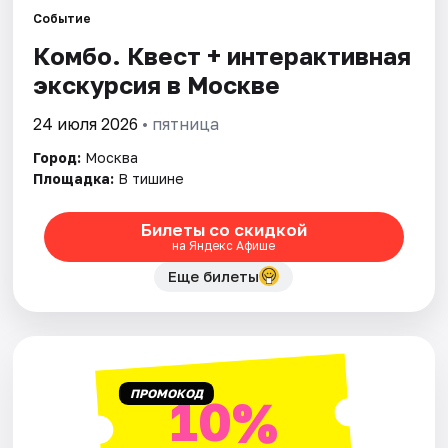
Событие
Комбо. Квест + интерактивная
Города
экскурсия в Москве
Площадки
24 июля 2026
• пятница
Артисты
Город:
Москва
Площадка:
В тишине
Рейтинги
Билеты со скидкой
на Яндекс Афише
Еще билеты
ПРОМОКОД
10%