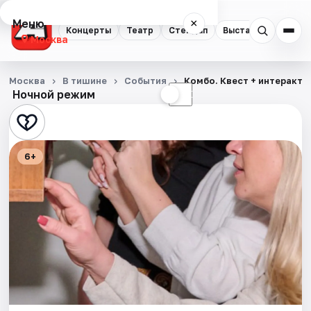
Меню
×
Концерты
Театр
Стендап
Выставки
Квест
Москва
Концерты
Москва
В тишине
События
Комбо. Квест + интеракти
Ночной режим
☀
☾
Театр
Стендап
6+
Выставки
Квесты
Экскурсии
Спорт
События