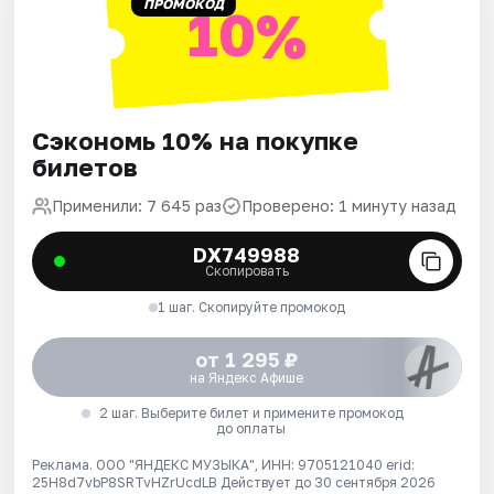
ПРОМОКОД
10%
Сэкономь 10% на покупке
билетов
Применили: 7 645 раз
Проверено: 1 минуту назад
DX749988
Скопировать
1 шаг. Скопируйте промокод
от 1 295 ₽
на Яндекс Афише
2 шаг. Выберите билет и примените промокод
до оплаты
Реклама. ООО "ЯНДЕКС МУЗЫКА", ИНН: 9705121040 erid:
25H8d7vbP8SRTvHZrUcdLB
Действует до 30 сентября 2026