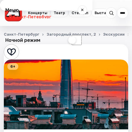
Меню
×
Концерты
Театр
Стендап
Выставки
Квест
Санкт-Петербург
Концерты
Санкт-Петербург
Загородный проспект, 2
Экскурсии
Ночной режим
☀
☾
Театр
Стендап
6+
Выставки
Квесты
Экскурсии
Спорт
События