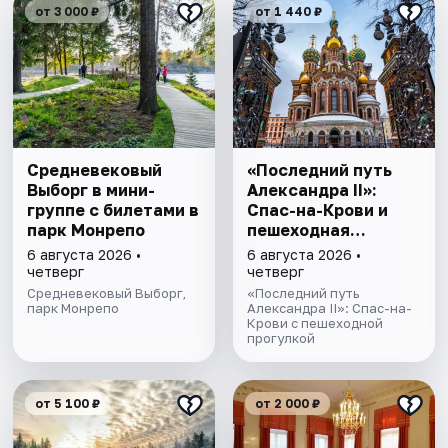
от 3 000 ₽
от 1 440 ₽
Cредневековый
«Последний путь
Выборг в мини-
Александра II»:
группе c билетами в
Спас-на-Крови и
парк Монрепо
пешеходная
прогулка
6 августа 2026 •
6 августа 2026 •
четверг
четверг
Средневековый Выборг,
«Последний путь
парк Монрепо
Александра II»: Спас-на-
Крови с пешеходной
прогулкой
от 5 100 ₽
от 2 000 ₽