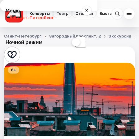
Меню
×
Концерты
Театр
Стендап
Выставки
Квест
Санкт-Петербург
Концерты
Санкт-Петербург
Загородный проспект, 2
Экскурсии
Ночной режим
☀
☾
Театр
Стендап
6+
Выставки
Квесты
Экскурсии
Спорт
События