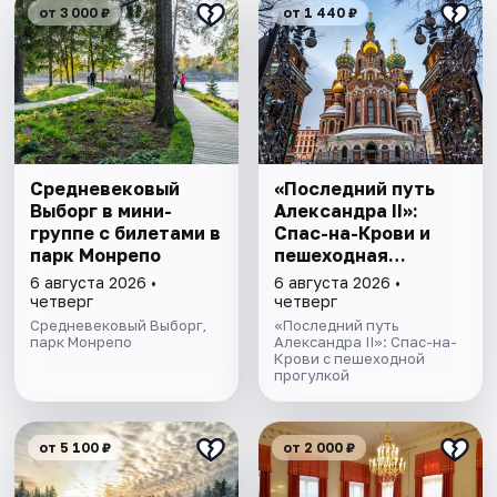
от 3 000 ₽
от 1 440 ₽
Cредневековый
«Последний путь
Выборг в мини-
Александра II»:
группе c билетами в
Спас-на-Крови и
парк Монрепо
пешеходная
прогулка
6 августа 2026 •
6 августа 2026 •
четверг
четверг
Средневековый Выборг,
«Последний путь
парк Монрепо
Александра II»: Спас-на-
Крови с пешеходной
прогулкой
от 5 100 ₽
от 2 000 ₽