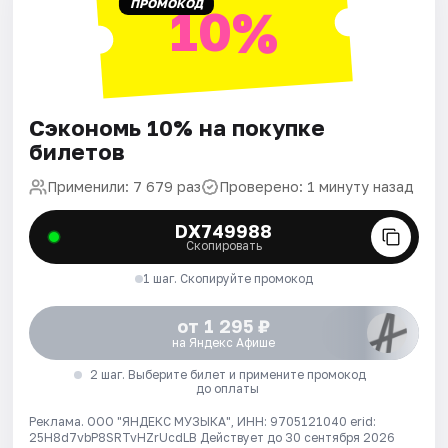
ПРОМОКОД
10%
Сэкономь 10% на покупке
билетов
Применили: 7 679 раз
Проверено: 1 минуту назад
DX749988
Скопировать
1 шаг. Скопируйте промокод
от 1 295 ₽
на Яндекс Афише
2 шаг. Выберите билет и примените промокод
до оплаты
Реклама. ООО "ЯНДЕКС МУЗЫКА", ИНН: 9705121040 erid:
25H8d7vbP8SRTvHZrUcdLB
Действует до 30 сентября 2026