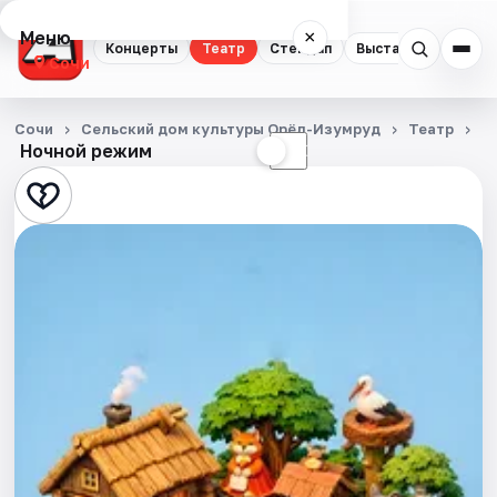
Меню
×
Концерты
Театр
Стендап
Выставки
Квест
Сочи
Концерты
Сочи
Сельский дом культуры Орёл-Изумруд
Театр
К
Ночной режим
☀
☾
Театр
Стендап
Выставки
Квесты
Экскурсии
Спорт
События