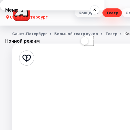
Меню
×
Концерты
Театр
С
Санкт-Петербург
Концерты
Санкт-Петербург
Большой театр кукол
Театр
Ко
Ночной режим
☀
☾
Театр
Стендап
Выставки
Квесты
Экскурсии
Спорт
События