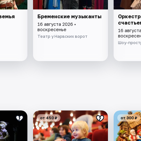
земья
Бременские музыканты
Оркестр
счастье
16 августа 2026 •
воскресенье
16 августа
воскресе
Театр у Нарвских ворот
Шоу-прост
от 450 ₽
от 300 ₽