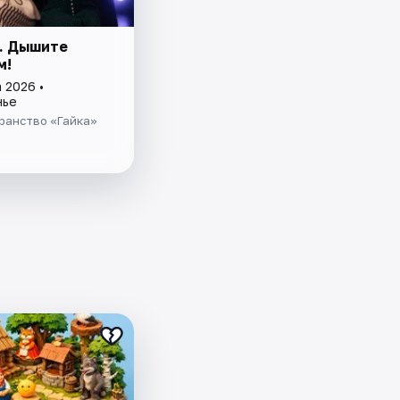
. Дышите
м!
 2026 •
нье
ранство «Гайка»