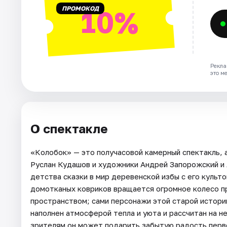
ПРОМОКОД
10%
Рекла
это м
О спектакле
«Колобок» — это получасовой камерный спектакль,
Руслан Кудашов и художники Андрей Запорожский и 
детства сказки в мир деревенской избы с его культ
домотканых ковриков вращается огромное колесо п
пространством; сами персонажи этой старой истори
наполнен атмосферой тепла и уюта и рассчитан на 
зрителям он может подарить забытую радость перв