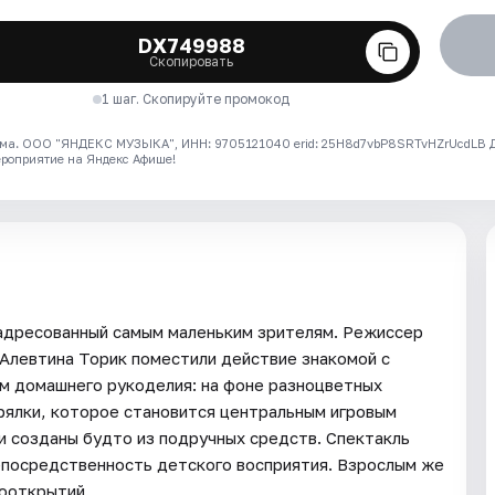
DX749988
Скопировать
1 шаг. Скопируйте промокод
ма. ООО "ЯНДЕКС МУЗЫКА", ИНН: 9705121040 erid: 25H8d7vbP8SRTvHZrUcdLB
ероприятие на Яндекс Афише!
 адресованный самым маленьким зрителям. Режиссер
Алевтина Торик поместили действие знакомой с
ом домашнего рукоделия: на фоне разноцветных
рялки, которое становится центральным игровым
и созданы будто из подручных средств. Спектакль
непосредственность детского восприятия. Взрослым же
ооткрытий.