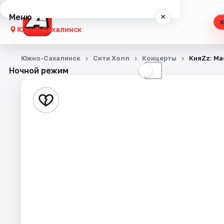
Меню
×
Южно-Сахалинск
Концерты
Южно-Сахалинск
Сити Холл
Концерты
КняZz: Ма
Ночной режим
☀
☾
Театр
Стендап
События
Города
Площадки
Артисты