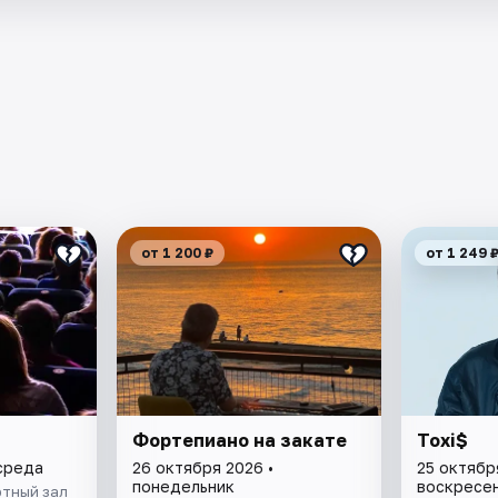
от 1 200 ₽
от 1 249 
Фортепиано на закате
Toxi$
 среда
26 октября 2026 •
25 октябр
понедельник
воскресе
тный зал