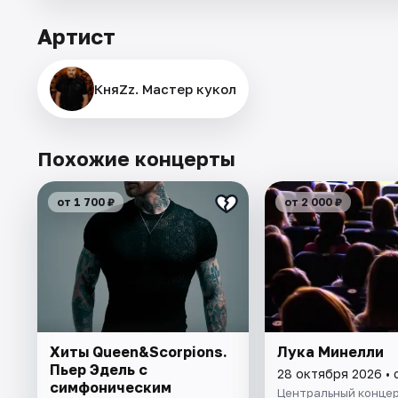
Артист
КняZz. Мастер кукол
Похожие концерты
от 1 700 ₽
от 2 000 ₽
Хиты Queen&Scorpions.
Лука Минелли
Пьер Эдель с
28 октября 2026 •
симфоническим
Центральный концер