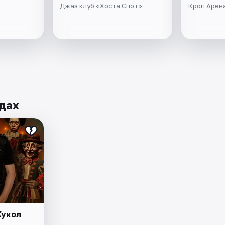
Джаз клуб «Хоста Спот»
Кроп Арен
одах
Кукол