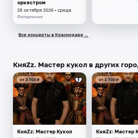
оркестром
28 октября 2026 • среда
Филармония
→
Все концерты в Краснодаре
КняZz. Мастер кукол в других гор
от 3 700 ₽
от 2 700 ₽
КняZz: Мастер Кукол
КняZz: Мастер 