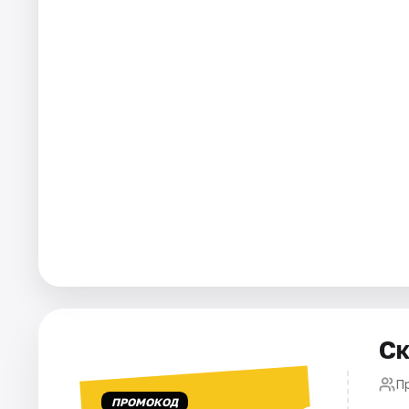
Города
Площадки
Артисты
Рейтинги
Ск
П
ПРОМОКОД