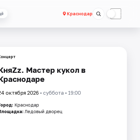
☀
☾
Краснодар
щё
Концерт
КняZz. Мастер кукол в
Краснодаре
24 октября 2026
• суббота • 19:00
Город:
Краснодар
Площадка:
Ледовый дворец