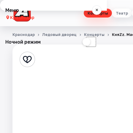
Меню
×
Концерты
Театр
Краснодар
Концерты
Краснодар
Ледовый дворец
Концерты
КняZz. Ма
Ночной режим
☀
☾
Театр
Стендап
Выставки
Квесты
Экскурсии
Спорт
События