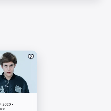
₽
я 2026 •
нье