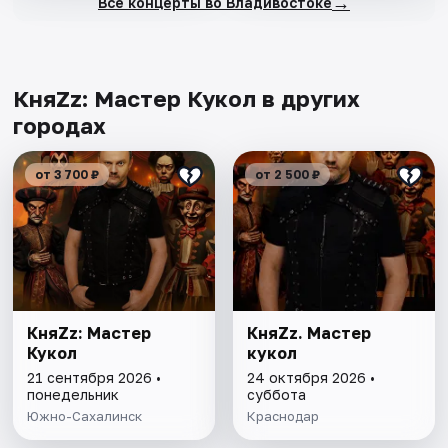
→
Все концерты во Владивостоке
КняZz: Мастер Кукол в других
городах
от 3 700 ₽
от 2 500 ₽
КняZz: Мастер
КняZz. Мастер
Кукол
кукол
21 сентября 2026 •
24 октября 2026 •
понедельник
суббота
Южно-Сахалинск
Краснодар