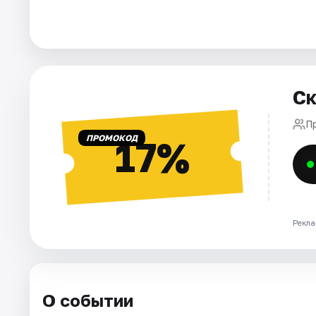
Города
Площадки
Ск
Артисты
П
Рейтинги
ПРОМОКОД
17%
Рекла
О событии