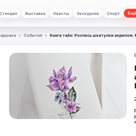
Стендап
Выставки
Квесты
Экскурсии
Спорт
Ещё
 Маршака
События
Книга тайн: Роспись шкатулки акрилом.