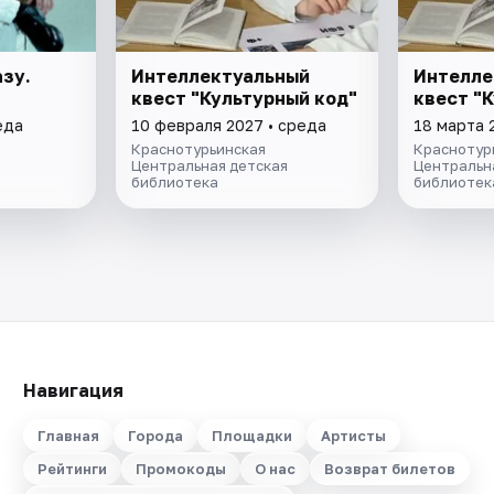
азу.
Интеллектуальный
Интелле
квест "Культурный код"
квест "
еда
10 февраля 2027 • среда
18 марта 
Краснотурьинская
Краснотур
Центральная детская
Центральн
библиотека
библиотек
Навигация
Главная
Города
Площадки
Артисты
Рейтинги
Промокоды
О нас
Возврат билетов