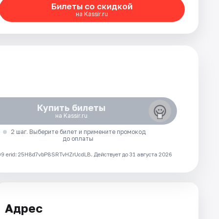
Билеты со скидкой
на Kassir.ru
Купить билеты
на Kassir.ru
2 шаг. Выберите билет и примените промокод
до оплаты
 erid: 25H8d7vbP8SRTvHZrUcdLB.
Действует до 31 августа 2026
Адрес