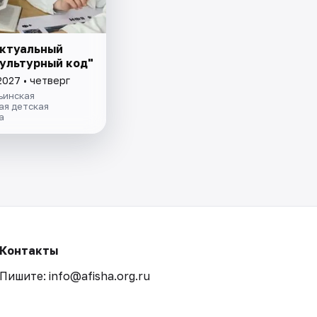
ктуальный
Культурный код"
2027 • четверг
ьинская
ая детская
а
Контакты
Пишите: info@afisha.org.ru