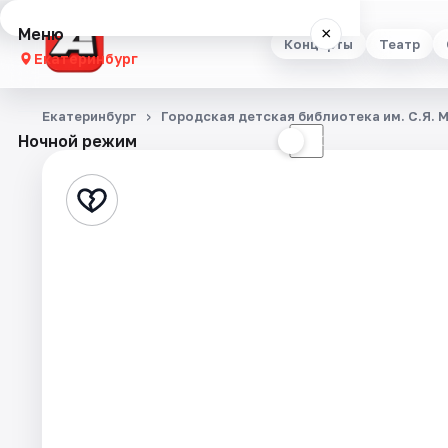
Меню
×
Концерты
Театр
Екатеринбург
Концерты
Екатеринбург
Городская детская библиотека им. С.Я.
Ночной режим
☀
☾
Театр
Стендап
Выставки
Квесты
Экскурсии
Спорт
События