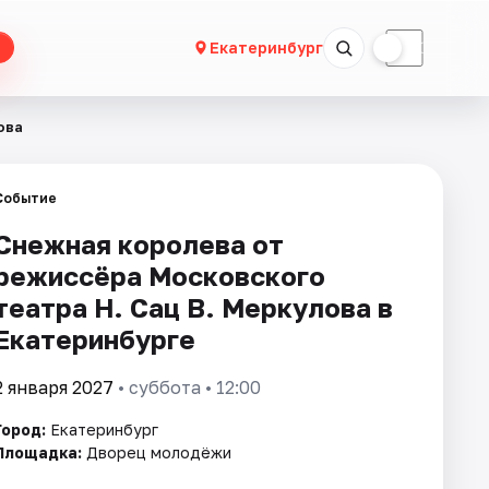
☀
☾
Екатеринбург
ова
Событие
Снежная королева от
режиссёра Московского
театра Н. Сац В. Меркулова в
Екатеринбурге
2 января 2027
• суббота • 12:00
Город:
Екатеринбург
Площадка:
Дворец молодёжи