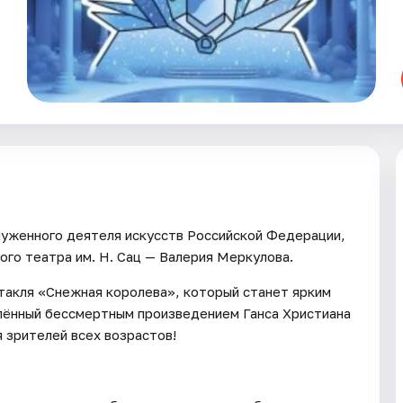
служенного деятеля искусств Российской Федерации,
го театра им. Н. Сац — Валерия Меркулова.
такля «Снежная королева», который станет ярким
влённый бессмертным произведением Ганса Христиана
 зрителей всех возрастов!