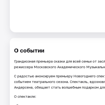
Города
Площадки
Артисты
Рейтинги
О событии
Грандиозная премьера сказки для всей семьи от за
режиссера Московского Академического Музыкально
С радостью анонсируем премьеру Новогоднего спек
событием театрального сезона. Спектакль, вдохно
Андерсена, обещает стать волшебным подарком для
О спектакле: