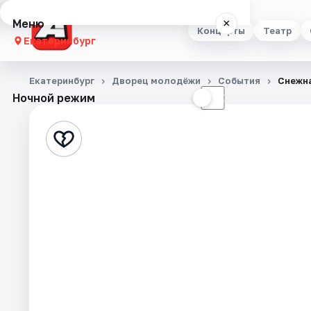
Меню
×
Концерты
Театр
Екатеринбург
Концерты
Екатеринбург
Дворец молодёжи
События
Снежна
Ночной режим
☀
☾
Театр
Стендап
Выставки
Квесты
Экскурсии
Спорт
События