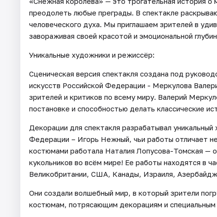
«Снежная королева» — это трогательная история о 
преодолеть любые преграды. В спектакле раскрывают
человеческого духа. Мы приглашаем зрителей в удив
завораживая своей красотой и эмоциональной глубин
Уникальные художники и режиссёр:
Сценическая версия спектакля создана под руково
искусств Российской Федерации - Меркулова Валери
зрителей и критиков по всему миру. Валерий Мерку
постановке и способностью делать классические ис
Декорации для спектакля разрабатывал уникальный
Федерации – Игорь Нежный, чьи работы отличает не
костюмами работала Наталия Лопусова-Томская — о
кукольников во всём мире! Ее работы находятся в ча
Великобритании, США, Канады, Израиля, Азербайджа
Они создали волшебный мир, в который зрители погр
костюмам, потрясающим декорациям и специальным