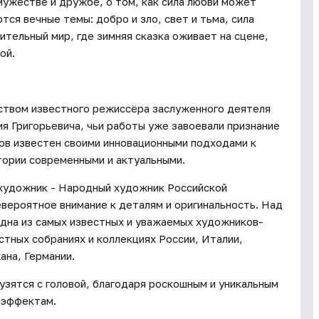
мужестве и дружбе, о том, как сила любви может
ся вечные темы: добро и зло, свет и тьма, сила
ительный мир, где зимняя сказка оживает на сцене,
ой.
дством известного режиссёра заслуженного деятеля
я Григорьевича, чьи работы уже завоевали признание
лов известен своими инновационными подходами к
тории современными и актуальными.
 художник - Народный художник Российской
вероятное внимание к деталям и оригинальность. Над
дна из самых известных и уважаемых художников-
стных собраниях и коллекциях России, Италии,
на, Германии.
узятся с головой, благодаря роскошным и уникальным
 эффектам.