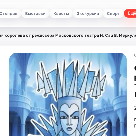
Стендап
Выставки
Квесты
Экскурсии
Спорт
Ещё
я королева от режиссёра Московского театра Н. Сац В. Меркул