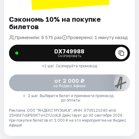
Сэкономь 10% на покупке
билетов
Применили: 8 575 раз
Проверено: 1 минуту назад
DX749988
Скопировать
1 шаг. Скопируйте промокод
от 2 000 ₽
на Яндекс Афише
2 шаг. Выберите билет и примените промокод
до оплаты
Реклама. ООО "ЯНДЕКС МУЗЫКА", ИНН: 9705121040 erid:
25H8d7vbP8SRTvHZrUcdLB
Действует до 30 сентября 2026
при покупке билетов от 3 000 ₽ на это мероприятие на Яндекс
Афише!