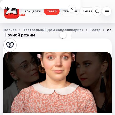
Меню
×
Концерты
Театр
Стендап
Выставки
Квест
Москва
Концерты
Москва
Театральный Дом «Аполлинария»
Театр
Иску
Ночной режим
☀
☾
Театр
Стендап
Выставки
Квесты
Экскурсии
Спорт
События