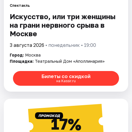
Спектакль
Искусство, или три женщины
Города
на грани нервного срыва в
Площадки
Москве
Артисты
3 августа 2026
• понедельник • 19:00
Город:
Москва
Рейтинги
Площадка:
Театральный Дом «Аполлинария»
Билеты со скидкой
на Kassir.ru
ПРОМОКОД
17%