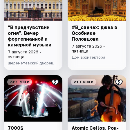
"В предчувствии
#В_свечах: джаз в
огня". Вечер
Особняке
фортепианной и
Половцова
камерной музыки
7 августа 2026 •
пятница
7 августа 2026 •
пятница
Дом архитектора
Шереметевский дворец
от 1 700 ₽
от 1 600 ₽
7000$
Atomic Cellos. Рок-