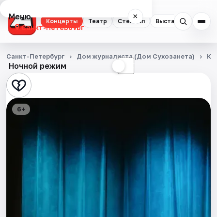
Меню
×
Концерты
Театр
Стендап
Выставки
Квест
Санкт-Петербург
Концерты
Санкт-Петербург
Дом журналиста (Дом Сухозанета)
Ко
Ночной режим
☀
☾
Театр
Стендап
6+
Выставки
Квесты
Экскурсии
Спорт
События