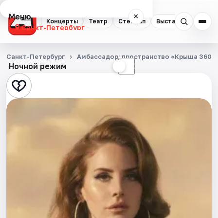
Меню
×
Концерты
Театр
Стендап
Выставки
Квест
Санкт-Петербург
Концерты
Санкт-Петербург
Амбассадор: пространство «Крыша 360»
Ночной режим
☀
☾
Театр
Стендап
Выставки
Квесты
Экскурсии
Спорт
События